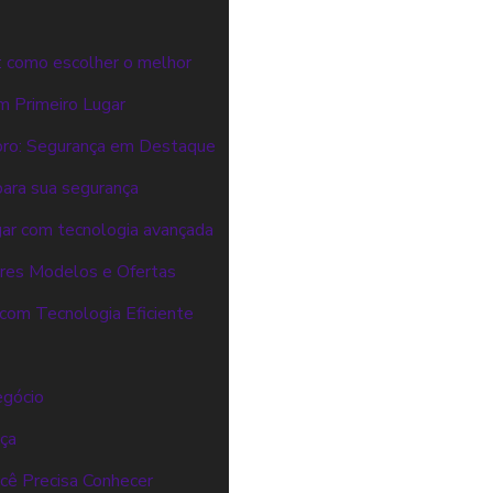
: como escolher o melhor
m Primeiro Lugar
oro: Segurança em Destaque
para sua segurança
gar com tecnologia avançada
ores Modelos e Ofertas
com Tecnologia Eficiente
egócio
nça
cê Precisa Conhecer