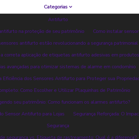
Categorias
Antifurto
antifurto na proteção de seu patrimônio
Como instalar sensor
ensores antifurto estão revolucionando a segurança patrimonial
 a correta aplicação de etiquetas antifurto adesivas em produto
ias avançadas para otimizar sistemas de alarme em condomínio
 Eficiência dos Sensores Antifurto para Proteger sua Proprieda
ompleto: Como Escolher e Utilizar Plaquinhas de Patrimônio
endo seu patrimônio: Como funcionam os alarmes antifurto?
do Sensor Antifurto para Lojas
Segurança Reforçada: O Impac
Segurança
de segurança vs. Etiqueta de rastreamento: Qual é a diferença?