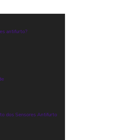
es antifurto?
s
de
to dos Sensores Antifurto