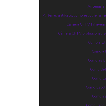
Antenas an
Antenas antifurto: como escolher a m
Câmera CFTV Infraverme
Câmera CFTV profissional: s
Como a Eti
Como a 
Como as E
Como defi
Como Esc
Como Escolh
Como es
Como Escolh