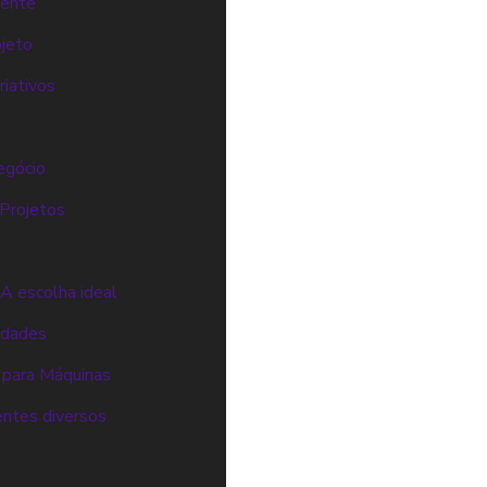
iente
ojeto
riativos
egócio
 Projetos
l
A escolha ideal
idades
 para Máquinas
entes diversos