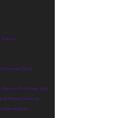
o Adesiva
 Patrimônio Eficaz
a Placa de Patrimônio Ideal
ocê Precisa Conhecer
ra Seu Negócio