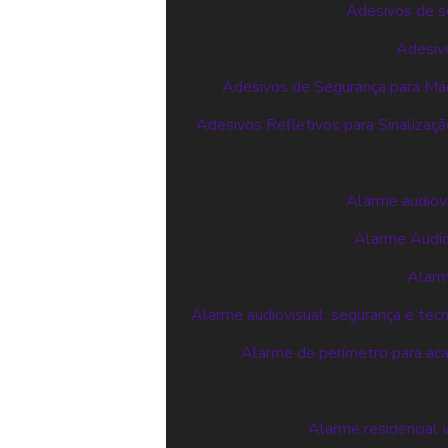
Adesivos de se
Adesivo
Adesivos de Segurança para Máq
Adesivos Refletivos para Sinalizaçã
Alarme audiovi
Alarme Audiov
Alarm
Alarme audiovisual: segurança e tec
Alarme de perímetro para aca
Alarme residencial 