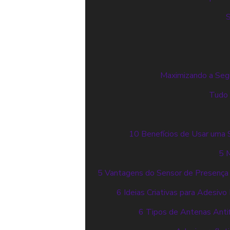
S
Maximizando a Segu
Tudo 
10 Benefícios de Usar uma 
5 
5 Vantagens do Sensor de Presença I
6 Ideias Criativas para Adesiv
6 Tipos de Antenas Anti