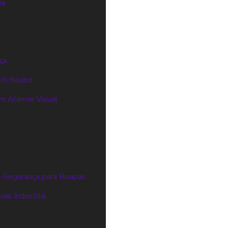
ia
ça
nti Roubo
m Alarme Visual
 Segurança para Roupas
al Industrial