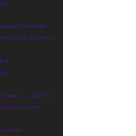
icaz
eu espaço com eficácia
inalização: Guia Completo
edade
lho
cnologia para sua proteção
enturas ao ar livre
m sua casa