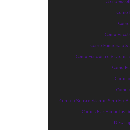
Como escolh
Como E
Como 
Como Escolh
Como Funciona o S
Como Funciona o Sistema A
Como Fun
Como o 
Como o
Como o Sensor Alarme Sem Fio Po
Como Usar Etiquetas de
Desacop