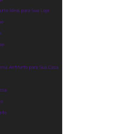
rto Ideal para Sua Loja
ão
o
de
ema Antifurto para Sua Casa
resa
es
ente