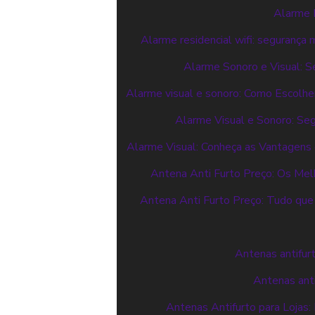
Alarme R
Alarme residencial wifi: segurança
Alarme Sonoro e Visual: 
Alarme visual e sonoro: Como Escolhe
Alarme Visual e Sonoro: Seg
Alarme Visual: Conheça as Vantagens 
Antena Anti Furto Preço: Os Me
Antena Anti Furto Preço: Tudo que
Antenas antifur
Antenas anti
Antenas Antifurto para Lojas: