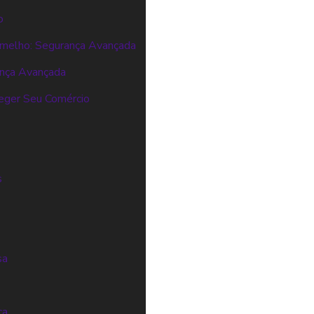
o
melho: Segurança Avançada
ança Avançada
eger Seu Comércio
s
s
sa
ça