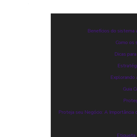
Benefícios do sistema 
Como os s
Dicas para
Estratég
Explorando a
Guia C
Proteg
Proteja seu Negócio: A Importância 
Etiqueta 