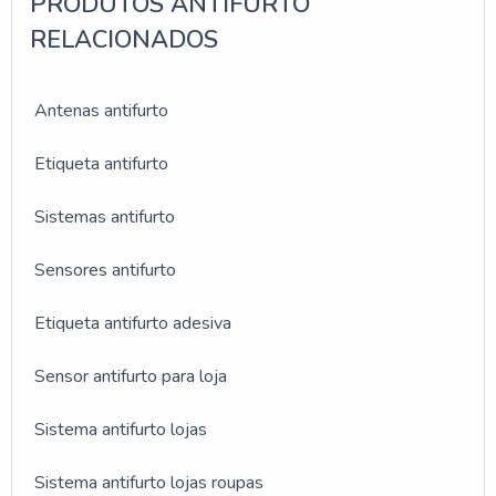
PRODUTOS ANTIFURTO
comércios dos mais variados segmentos vêm se
organizando no sentido de estabelecer uma linha de
RELACIONADOS
frente no campo da segurança, com a finalidade de
combater furtos.A melhor empresa de etiqueta
antifurtoA Sensor Tag se destaca por comercializar
Antenas antifurto
etiqueta antifurto com o mais alto grau de qualidade.
Etiqueta antifurto
Sistemas antifurto
Sensores antifurto
Etiqueta antifurto adesiva
Sensor antifurto para loja
Sistema antifurto lojas
Sistema antifurto lojas roupas