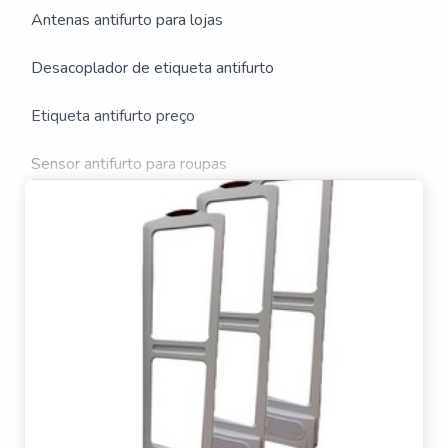
Antenas antifurto para lojas
A ETIQUETAS RÍGIDAS
Desacoplador de etiqueta antifurto
ANTIFURTO
Etiqueta antifurto preço
Sensor antifurto para roupas
Sistema antifurto biblioteca preço
Torre de alarme antifurto
Alarme pino anti furto
Antena antifurto para biblioteca
Antena antifurto ultra shield