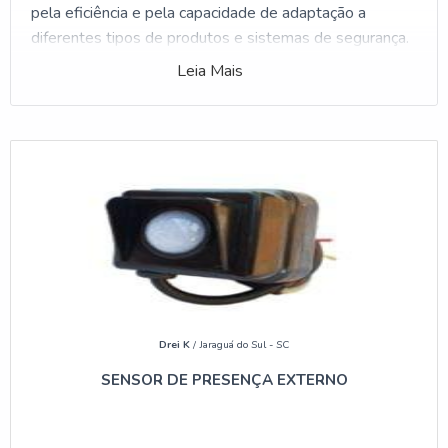
pela eficiência e pela capacidade de adaptação a
diferentes tipos de produtos e sistemas de segurança.
Leia Mais
DESCRIÇÃO COMPLETA DAS
ETIQUETAS RÍGIDAS
ANTIFURTO
O QUE É UMA ETIQUETA ANTIFURTO?
Uma etiqueta antifurto é um dispositivo de segurança
que se fixa a produtos para prevenir roubos. Elas
funcionam em conjunto com sistemas de detecção
eletrônica, como antenas de segurança, que emitem um
alarme quando um item etiquetado é retirado sem
Drei K
/ Jaraguá do Sul - SC
autorização. As etiquetas podem ser rígidas, como as
oferecidas pela Silveira Alarmes, ou adesivas,
SENSOR DE PRESENÇA EXTERNO
dependendo da aplicação e do tipo de produto que
precisam proteger.