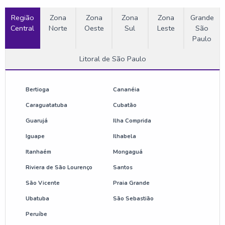
Região
Etiquetas rígidas antifurto
Zona
Zona
Zona
Zona
Grande
Central
Norte
Oeste
Sul
Leste
São
Paulo
Fornecedor de antena antifurto
Litoral de São Paulo
Fornecedor de torre de alarme antifurto
Onde comprar antena antifurto
Bertioga
Cananéia
Caraguatatuba
Cubatão
Preço de etiqueta antifurto
Guarujá
Ilha Comprida
Iguape
Ilhabela
Sensor de loja antifurto
Itanhaém
Mongaguá
Valor de antena antifurto
Riviera de São Lourenço
Santos
São Vicente
Praia Grande
Anti furto para loja
Ubatuba
São Sebastião
Anti furto para loja preço
Peruíbe