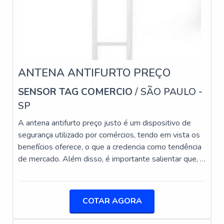
VANTAGENSA etiqueta do tipo
ANTENA ANTIFURTO PREÇO
SENSOR TAG COMERCIO
/ SÃO PAULO -
SP
A antena antifurto preço justo é um dispositivo de
segurança utilizado por comércios, tendo em vista os
benefícios oferece, o que a credencia como tendência
de mercado. Além disso, é importante salientar que, a
antena antifurto faz parte de um nicho de mercado
identificado como EAS (Electronic Article
Surveillance), que pode ser compreendido como
COTAR AGORA
Vigilância Eletrônica de Artigos. MAIS
INFORMAÇÕES SOBRE OS BENEFÍCIOS DO