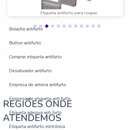
Antena antifurto valor
Etiqueta antifurto para roupas
Antifurto sensor presença
Bolacha antifurto
Button antifurto
Estas imagens foram obtidas de bancos de imagens públicas
e disponível livremente na internet
Comprar etiqueta antifurto
Buscas relacionadas:
Etiqueta antifurto para roupas
Desativador antifurto
Desativador antifurto
Sensor de loja antifurto
Empresa de antena antifurto
Empresa de etiqueta anti furto
REGIÕES ONDE
Etiqueta adesiva anti furto
ATENDEMOS
Etiqueta antifurto eletrônica