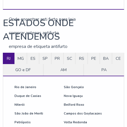
Comprar anti furto para loja
Onde encontrar anti furto para loja
ESTADOS ONDE
comprar antenas antifurto
ATENDEMOS
empresa de etiqueta antifurto
RJ
MG
ES
SP
PR
SC
RS
PE
BA
CE
preço de etiqueta de alarme
GO e DF
AM
PA
etiqueta rígida para loja
antena anti roubo preço
Rio de Janeiro
São Gonçalo
Duque de Caxias
Nova Iguaçu
sistema anti roubo para lojas
Niterói
Belford Roxo
etiqueta mini tag para roupas
São João de Meriti
Campos dos Goytacazes
Petrópolis
Volta Redonda