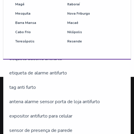
comprar desativador antifurto
Magé
Itaboraí
Mesquita
Nova Friburgo
bolacha antifurto preço
Barra Mansa
Macaé
etiqueta antifurto am
Cabo Frio
Nilópolis
Teresópolis
Resende
etiqueta anti roubo
etiqueta adesiva antifurto
etiqueta de alarme antifurto
tag anti furto
Silveira Alarmes
.
antena alarme sensor porta de loja antifurto
expositor antifurto para celular
O conteúdo do texto desta página é de direito reservado.
Sua reprodução, parcial ou total, mesmo citando nossos
sensor de presença de parede
links, é proibida sem a autorização do autor. Crime de