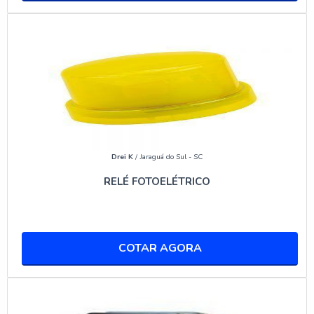
antena depende das necessidades específicas de
segurança do estabelecimento.
VANTAGENS DE INSTALAR
ANTENAS ANTIFURTO EM
ESTABELECIMENTOS
COMERCIAIS
Drei K
/ Jaraguá do Sul - SC
REDUÇÃO DE PERDAS POR FURTO
RELÉ FOTOELÉTRICO
Uma das principais vantagens da instalação de antenas
antifurto é a significativa redução de perdas por furto.
Estudos mostram que a presença dessas antenas pode
diminuir os furtos em até 60%, proporcionando um
COTAR AGORA
retorno sobre o investimento muito rápido. Ao proteger
o inventário, as empresas podem manter seus preços
competitivos, beneficiando tanto o negócio quanto os