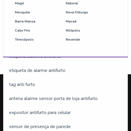
comprar desativador antifurto
Magé
Itaboraí
Mesquita
Nova Friburgo
bolacha antifurto preço
Barra Mansa
Macaé
etiqueta antifurto am
Cabo Frio
Nilópolis
Teresópolis
Resende
etiqueta anti roubo
etiqueta adesiva antifurto
etiqueta de alarme antifurto
tag anti furto
Silveira Alarmes
.
antena alarme sensor porta de loja antifurto
expositor antifurto para celular
O conteúdo do texto desta página é de direito reservado.
Sua reprodução, parcial ou total, mesmo citando nossos
sensor de presença de parede
links, é proibida sem a autorização do autor. Crime de