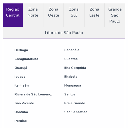
Região
Etiquetas rígidas antifurto
Zona
Zona
Zona
Zona
Grande
Central
Norte
Oeste
Sul
Leste
São
Paulo
Fornecedor de antena antifurto
Litoral de São Paulo
Fornecedor de torre de alarme antifurto
Onde comprar antena antifurto
Bertioga
Cananéia
Caraguatatuba
Cubatão
Preço de etiqueta antifurto
Guarujá
Ilha Comprida
Iguape
Ilhabela
Sensor de loja antifurto
Itanhaém
Mongaguá
Valor de antena antifurto
Riviera de São Lourenço
Santos
São Vicente
Praia Grande
Anti furto para loja
Ubatuba
São Sebastião
Anti furto para loja preço
Peruíbe