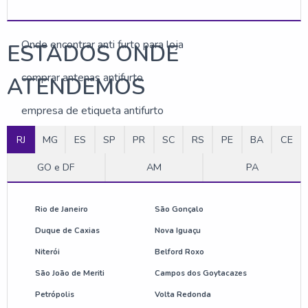
Comprar anti furto para loja
Onde encontrar anti furto para loja
ESTADOS ONDE
comprar antenas antifurto
ATENDEMOS
empresa de etiqueta antifurto
RJ
MG
ES
SP
PR
SC
RS
PE
BA
CE
preço de etiqueta de alarme
GO e DF
AM
PA
etiqueta rígida para loja
antena anti roubo preço
Rio de Janeiro
São Gonçalo
Duque de Caxias
Nova Iguaçu
sistema anti roubo para lojas
Niterói
Belford Roxo
etiqueta mini tag para roupas
São João de Meriti
Campos dos Goytacazes
Petrópolis
Volta Redonda