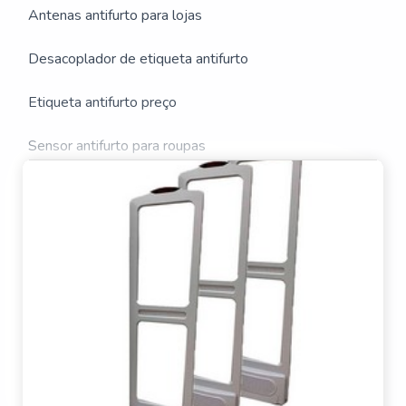
Antenas antifurto para lojas
A FORNECEDOR DE
Desacoplador de etiqueta antifurto
ANTENA ANTIFURTO
Etiqueta antifurto preço
Sensor antifurto para roupas
Sistema antifurto biblioteca preço
Torre de alarme antifurto
Alarme pino anti furto
Antena antifurto para biblioteca
Antena antifurto ultra shield