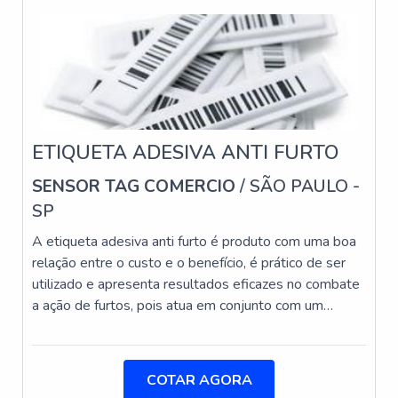
qualidade e assertividade do serviço, além de evitar
prejuízos com imprevistos e execuções mal
elaboradas. Assim, é possível poupar gastos
desnecessários que podem ser direcionados a outras
áreas mais importantes.INFORMAÇÕES SOBRE
INSTALAÇÃO CONTROLE DE ACESSOQuem está a
procura de instalação de controle de acesso em uma
ETIQUETA ADESIVA ANTI FURTO
empresa comprometida com os serviços, consegue
SENSOR TAG COMERCIO
/ SÃO PAULO -
encontrar o site da Protelt. A empresa tem em seu
escopo cerca elétrica e fibra óptica, focando em
SP
tecnologia e desenvolvimento no que gera resultado
A etiqueta adesiva anti furto é produto com uma boa
ao cliente.Sem perder o foco em instalação controle
relação entre o custo e o benefício, é prático de ser
de acesso, mais do que visar apenas lucratividade,
utilizado e apresenta resultados eficazes no combate
deve oferecer produtos e serviços que tenham ótima
a ação de furtos, pois atua em conjunto com um
qualidade e excelente custo-benefício, características
sistema de segurança que é, nos dias atuais, um dos
simples, mas que mostram o comprometimento da
mais utilizados nos comércios e lojas de uma forma
empresa com seus clientes.Existem muitas formas
geral.Preliminarmente, é possível definir a etiqueta
diferentes de demonstrar conhecimento e autoridade
COTAR AGORA
adesiva antifurto como uma etiqueta eletrônica de