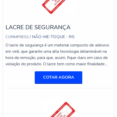
Medidas específicas são escolhidas com base nas
dimensões do objeto a ser lacrado, garantindo uma
vedação adequada e eficaz.
LACRE DE SEGURANÇA
QUAIS SÃO OS TIPOS DE LACRE?
/ NÃO-ME-TOQUE - RS
CORIMPRESS
Existem diversos tipos de lacres de segurança, cada um
projetado para atender a diferentes necessidades. Os
O lacre de segurança é um material composto de adesivo
principais tipos incluem lacres de puxar, lacres adesivos,
em vinil, que garante uma alta tecnologia delaminável na
lacres com trava e lacres metálicos. Cada tipo oferece
hora da remoção, para que, assim, fique claro em caso de
um nível distinto de proteção e é escolhido com base
violação do produto. O lacre tem como maior finalidade
no tipo de aplicação e no nível de segurança necessário.
assegurar a proteção de componentes que necessitam de
garantia nos mais variados tipos e setores.o produto
COTAR AGORA
BENEFÍCIOS DOS LACRES DE
garante a segurança dos produtosO produto é capaz de
garantir, ainda, uma excelente conformidade, resistência,
SEGURANÇA PARA SEU
confiabilidade de tons de cor, nitidez, padrão dimensional e
NEGÓCIO
estrutura. Além disso, oferece uma fácil personalização e
adequação conforme cada projeto.O uso destes itens são
PROTEÇÃO DE DADOS E PRODUTOS
essenciais para muitas indústrias. Isto porque o adesivo de