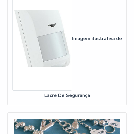
expectativas dos clientes, atuando com fornecedores que
LACRES DE SEGURANÇA:
prezam pela qualidade e excelência em seus produtos e
PERGUNTAS FREQUENTES
atentos às novas tecnologias, a Corimpress é reconhecida
pela excelente qualidade de seus produtos, pela
COMO ESCOLHER O LACRE IDEAL?
tecnologia de última geração empregada e pela agilidade
Imagem ilustrativa de
e confiabilidade assegurada pelos seus processos
Escolher o lacre ideal envolve considerar o tipo de
produtivos. Solicite já um orçamento!
produto a ser protegido, o nível de segurança
necessário e o ambiente de uso. É importante avaliar as
características de cada tipo de lacre e escolher aquele
que melhor atende às suas necessidades específicas.
MANUTENÇÃO E ARMAZENAMENTO DE
LACRES
Lacre De Segurança
Para garantir a longevidade e eficácia dos lacres de
segurança, é essencial armazená-los em locais secos e
livres de poeira. Além disso, é importante inspecionar
os lacres regularmente para garantir que estejam em
perfeitas condições antes do uso.