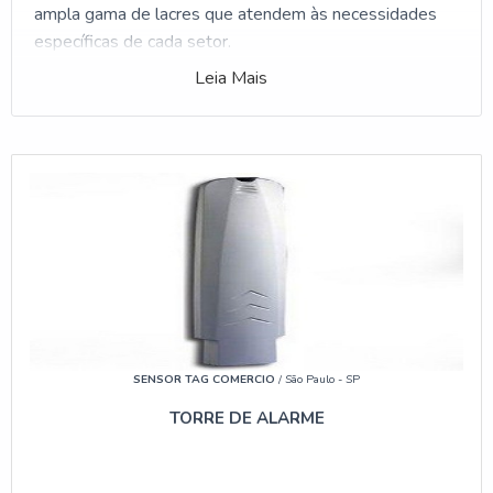
ampla gama de lacres que atendem às necessidades
específicas de cada setor.
Leia Mais
LACRES DE SEGURANÇA: O QUE
SÃO E COMO FUNCIONAM
O QUE SIGNIFICA LACRE DE
SEGURANÇA?
Um lacre de segurança é um dispositivo utilizado para
selar um objeto ou embalagem, garantindo que ele não
foi aberto ou adulterado. Eles são projetados para
mostrar evidências claras de violação, tornando-os
ideais para proteger produtos durante transporte e
armazenamento. Os lacres são amplamente utilizados
SENSOR TAG COMERCIO
/ São Paulo - SP
em indústrias como alimentos, farmacêutica e logística,
TORRE DE ALARME
onde a integridade do produto é crucial.
COMO FUNCIONA O LACRE DE