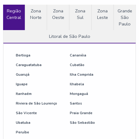
Região
Lacre de segurança
Zona
Zona
Zona
Zona
Grande
Central
Norte
Oeste
Sul
Leste
São
Paulo
Lacre de segurança personalizado
Litoral de São Paulo
Etiquetas de segurança
Adesivos de segurança
Bertioga
Cananéia
Caraguatatuba
Cubatão
Adesivos de segurança para máquinas
Guarujá
Ilha Comprida
Iguape
Ilhabela
Lacre de segurança numerado
Itanhaém
Mongaguá
Etiquetas de advertência
Riviera de São Lourenço
Santos
São Vicente
Praia Grande
Adesivos de alta performance
Ubatuba
São Sebastião
Adesivos de segurança para equipamentos
Peruíbe