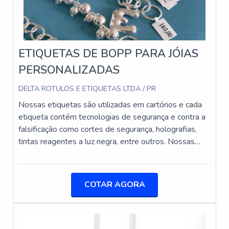
PERGUNTAS FREQUENTES
SOBRE LACRE DE SEGURANÇA
ETIQUETAS DE BOPP PARA JÓIAS
O QUE QUER DIZER LACRE DE
PERSONALIZADAS
SEGURANÇA?
DELTA ROTULOS E ETIQUETAS LTDA / PR
Um lacre de segurança é um dispositivo projetado para
indicar se uma embalagem ou produto foi violado. Eles
Nossas etiquetas são utilizadas em cartórios e cada
são essenciais para garantir a integridade durante o
etiqueta contém tecnologias de segurança e contra a
transporte e armazenamento.
falsificação como cortes de segurança, holografias,
tintas reagentes a luz negra, entre outros. Nossas
QUAIS SÃO AS MEDIDAS DO LACRE DE
etiquetas podem ser usadas em cartórios, sistemas
SEGURANÇA?
de justiça, escritórios e tribunais. Oferecemos diversos
tamanhos e formas de segurança para suas etiquetas.
As medidas dos lacres de segurança variam de acordo
COTAR AGORA
Abaixo alguns itens de segurança utilizados nessas
com a aplicação, mas geralmente estão disponíveis de
etiquetas. Adesivo de alta fixação e cortes de
10 a 30 cm de comprimento.
segurança, que impedem a remoção etiqueta do
documento. Holografia de Segurança, que coíbem