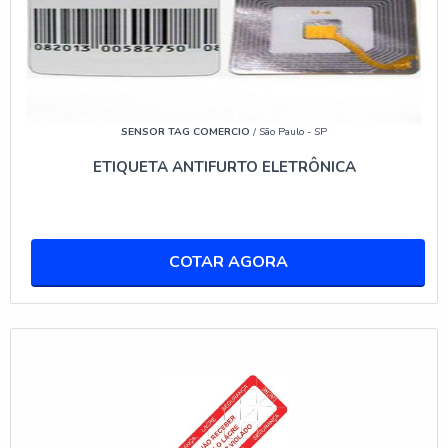
CONTAINERS DE ESTEPES
Os lacres tipo FAMI® são especialmente
desenvolvidos para containers de estepes, oferecendo
uma solução segura e confiável. Feitos de materiais
duráveis, esses lacres são resistentes a condições
SENSOR TAG COMERCIO
/ São Paulo - SP
climáticas adversas e manuseios bruscos, garantindo
ETIQUETA ANTIFURTO ELETRÔNICA
que os estepes permaneçam protegidos durante toda
a logística de transporte.
GUIA DE MEDIDAS E TIPOS DE
COTAR AGORA
LACRES DE SEGURANÇA
QUAIS SÃO AS MEDIDAS DO LACRE DE
SEGURANÇA?
Os lacres de segurança estão disponíveis em uma
variedade de tamanhos, geralmente variando de 10 a
30 cm de comprimento, dependendo da aplicação.