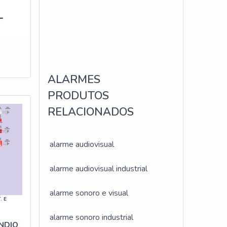
-
ALARMES
o de
PRODUTOS
a
RELACIONADOS
ação
S
alarme audiovisual
alarme audiovisual industrial
nção
ecem
alarme sonoro e visual
. E
alarme sonoro industrial
NDIO