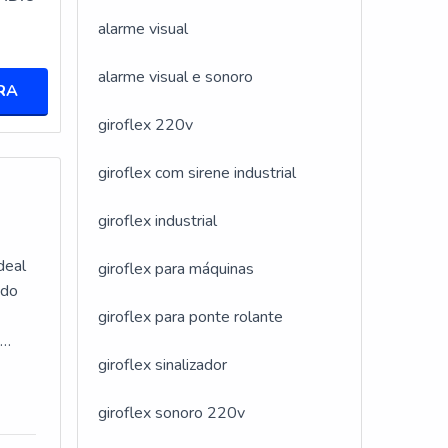
alarme visual
alarme visual e sonoro
RA
220v
ficas,
giroflex 220v
ideal
giroflex com sirene industrial
giroflex industrial
po de
deal
giroflex para máquinas
zer
ndo
giroflex para ponte rolante
e
m
giroflex sinalizador
giroflex sonoro 220v