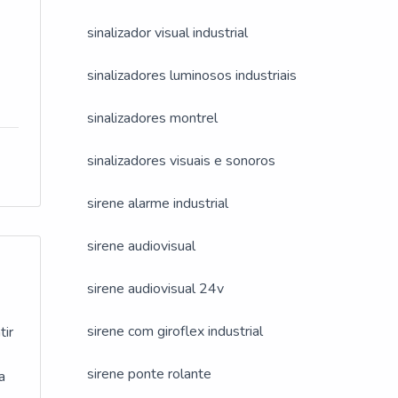
R
sinalizador visual industrial
sinalizadores luminosos industriais
ém de
sinalizadores montrel
sinalizadores visuais e sonoros
sirene alarme industrial
de
sirene audiovisual
sirene audiovisual 24v
sirene com giroflex industrial
tir
sirene ponte rolante
a