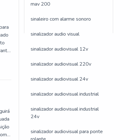
mav 200
 e
sinaleiro com alarme sonoro
 para
sinalizador audio visual
cado
uto
sinalizador audiovisual 12v
antir
a
es
sinalizador audiovisual 220v
sinalizador audiovisual 24v
ada e
encial
sinalizador audiovisual industrial
sinalizador audiovisual industrial
guirá
24v
tuada
sição
sinalizador audiovisual para ponte
 com
rolante