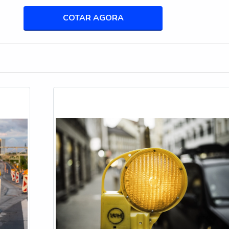
especializados da Drei K poderá encontrar excelente custo-benefí
res permite uma automação eficiente dos processos industriais. 
...
COTAR AGORA
as visuais e sonoros em resposta a condições específicas, como
só melhora a segurança, mas também aumenta a eficiência operac
RA MELHORAR A EFICIÊNCIA OPERACIONAL
uam sinalizadores de torre é uma maneira eficaz de otimizar
alizador de torre solar e sinalizador de torre jng permite que os
as condições operacionais, minimizando o tempo de resposta e
OLICITAR SEU SINALIZADOR TORRE
RA PEDIDO
e fornecer informações detalhadas sobre o ambiente de instalação 
ação e tipo de sinalização. Isso garante que o produto atenda
ra Alarmes oferece suporte completo durante o processo de comp
 de pagamento, incluindo opções sem juros. Além disso, nossa po