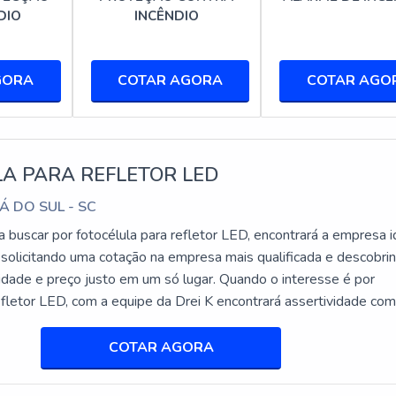
ES » TORRE
DIO
INCÊNDIO
E SINALIZADORES TORRE
GORA
COTAR AGORA
COTAR AGO
e disponíveis, incluindo o sinalizador torre 60mm luz cont plus 
sinalizador torre led. Cada modelo oferece funcionalidades especí
s ou incluir um buzzer para alarme sonoro. A escolha do modelo 
ização e do ambiente de instalação.
A PARA REFLETOR LED
EAL PARA SUA APLICAÇÃO
Á DO SUL - SC
importante considerar fatores como a tensão de alimentação, o ti
 buscar por fotocélula para refletor LED, encontrará a empresa i
 condições ambientais. Modelos como o sinalizador torre 24vcc buz
 solicitando uma cotação na empresa mais qualificada e descobri
 aplicações que exigem alertas audíveis. Além disso, é crucial
lidade e preço justo em um só lugar. Quando o interesse é por
m outros equipamentos já instalados, como sensores e sistemas d
efletor LED, com a equipe da Drei K encontrará assertividade co
o com os resultados dos clientes.DETALHES INTERESSANTES
ÊNCIA: MODELOS E APLICAÇÕES
ÉLULA PARA REFLETOR LEDHá mu...
COTAR AGORA
22MM - 220VCA - VERMELHO