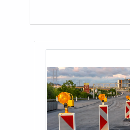
os profissionais 
A integração de sinalizadores torre com senso
com o melhor cust
combinação pode ativar automaticamente alert
excesso de temperatura ou pressão. Isso não 
ESTRATÉGIAS DE AUTOMAÇÃO PA
Implementar estratégias de automação que incl
operações. A utilização de tecnologias como sin
sistemas respondam rapidamente a mudanças n
melhorando a produtividade.
GUIA DE COMPRA: COMO S
INFORMAÇÕES NECESSÁRIAS PA
Ao solicitar um sinalizador torre, é important
especificações desejadas, como tensão de oper
perfeitamente às suas necessidades. A Silvei
A Silveira Alarmes oferece condições especiais