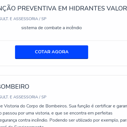
ÇÃO PREVENTIVA EM HIDRANTES VALO
avés do site da Silveira Alarmes, fornecendo as especificações
gamento.
ULT. E ASSESSORIA / SP
 SINALIZADOR TORRE LED?
sistema de combate a incêndio
 energeticamente, oferecem maior durabilidade e visibilidade, al
o.
COTAR AGORA
s em ambientes industriais, oferecendo soluções de sinalização
e modelos e opções de personalização, a Silveira Alarmes é a
es de segurança e eficiência operacional. Explore nossas opções 
s.
BOMBEIRO
egurança
|
Adesivos e Sinalização
|
Câmeras
|
Alarmes
|
Cofres
.
ULT. E ASSESSORIA / SP
 Vistoria do Corpo de Bombeiros. Sua função é certificar e garan
o passou por uma vistoria, e que se encontra em perfeitas
egurança contra incêndio. Podendo ser utilizado por exemplo, par