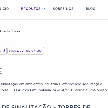
NÍCIO
PRODUTOS
SOBRE NÓS
BLOG
lizador Torre
rial
sinalizador audio visual
E
a sinalização em ambientes industriais, oferecendo segurança e
dor Torre LED 45mm Luz Contínua 24VCA/VCC Verde é uma opção
 DE SINALIZAÇÃO > TORRES DE