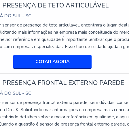
 PRESENÇA DE TETO ARTICULÁVEL
e eficiente, ideal para ambientes que requerem alertas visuais
sonoro garantem que os alertas sejam percebidos rapidamente,
Á DO SUL - SC
sensor de presença de teto articulável, encontrará o lugar ideal
TATIVO 120MM - 24VCA/VCC - LARANJA
olicitando mais informações na empresa mais conceituada do mer
melhor referência em qualidade.É importante lembrar que o prod
ência rotativo 120mm é perfeito para áreas amplas, onde a
do com empresas especializadas. Esse tipo de cuidado ajuda a gar
 luz laranja rotativa é facilmente reconhecida, tornando-o ideal par
abilidade dos materiais, além de evitar prejuízos com substituiçõ
...
COTAR AGORA
TATIVO 100MM - 110VCA - AZUL
izador de emergência rotativo 100mm oferece uma luz azul destac
E PRESENÇA FRONTAL EXTERNO PAREDE
 utilizado em ambientes onde a sinalização clara e rápida é ess
Á DO SUL - SC
 sensor de presença frontal externo parede, sem dúvidas, conse
DORES TORRE COM SENSORES E
 da Drei K. Solicitando mais informações na empresa mais concei
O
cobrindo detalhes sobre a maior referência em qualidade, a aqui
.Quando a questão é sensor de presença frontal externo parede,
 SINALIZADORES COM SENSORES