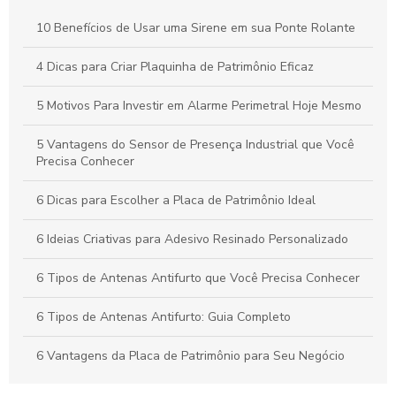
Sinalizador Audiovisual 220V: Como Escolher o Ideal para
Sua Necessidade
10 Benefícios de Usar uma Sirene em sua Ponte Rolante
Adesivos de alta performance: descubra como escolher o
4 Dicas para Criar Plaquinha de Patrimônio Eficaz
ideal para suas necessidades
5 Motivos Para Investir em Alarme Perimetral Hoje Mesmo
5 Vantagens do Sensor de Presença Industrial que Você
Precisa Conhecer
6 Dicas para Escolher a Placa de Patrimônio Ideal
6 Ideias Criativas para Adesivo Resinado Personalizado
6 Tipos de Antenas Antifurto que Você Precisa Conhecer
6 Tipos de Antenas Antifurto: Guia Completo
6 Vantagens da Placa de Patrimônio para Seu Negócio
Adesivo refletivo personalizado para segurança e