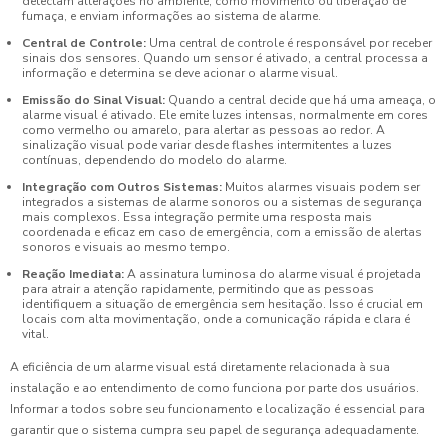
detectam alterações no ambiente, como movimento ou liberação de
fumaça, e enviam informações ao sistema de alarme.
Central de Controle:
Uma central de controle é responsável por receber
sinais dos sensores. Quando um sensor é ativado, a central processa a
informação e determina se deve acionar o alarme visual.
Emissão do Sinal Visual:
Quando a central decide que há uma ameaça, o
alarme visual é ativado. Ele emite luzes intensas, normalmente em cores
como vermelho ou amarelo, para alertar as pessoas ao redor. A
sinalização visual pode variar desde flashes intermitentes a luzes
contínuas, dependendo do modelo do alarme.
Integração com Outros Sistemas:
Muitos alarmes visuais podem ser
integrados a sistemas de alarme sonoros ou a sistemas de segurança
mais complexos. Essa integração permite uma resposta mais
coordenada e eficaz em caso de emergência, com a emissão de alertas
sonoros e visuais ao mesmo tempo.
Reação Imediata:
A assinatura luminosa do alarme visual é projetada
para atrair a atenção rapidamente, permitindo que as pessoas
identifiquem a situação de emergência sem hesitação. Isso é crucial em
locais com alta movimentação, onde a comunicação rápida e clara é
vital.
A eficiência de um alarme visual está diretamente relacionada à sua
instalação e ao entendimento de como funciona por parte dos usuários.
Informar a todos sobre seu funcionamento e localização é essencial para
garantir que o sistema cumpra seu papel de segurança adequadamente.