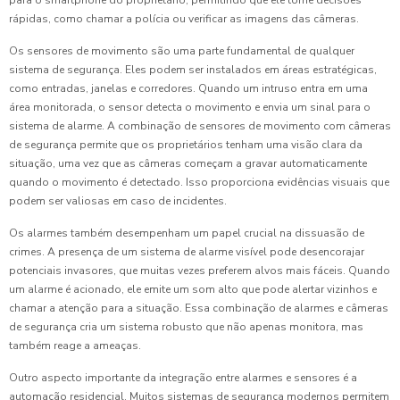
para o smartphone do proprietário, permitindo que ele tome decisões
rápidas, como chamar a polícia ou verificar as imagens das câmeras.
Os sensores de movimento são uma parte fundamental de qualquer
sistema de segurança. Eles podem ser instalados em áreas estratégicas,
como entradas, janelas e corredores. Quando um intruso entra em uma
área monitorada, o sensor detecta o movimento e envia um sinal para o
sistema de alarme. A combinação de sensores de movimento com câmeras
de segurança permite que os proprietários tenham uma visão clara da
situação, uma vez que as câmeras começam a gravar automaticamente
quando o movimento é detectado. Isso proporciona evidências visuais que
podem ser valiosas em caso de incidentes.
Os alarmes também desempenham um papel crucial na dissuasão de
crimes. A presença de um sistema de alarme visível pode desencorajar
potenciais invasores, que muitas vezes preferem alvos mais fáceis. Quando
um alarme é acionado, ele emite um som alto que pode alertar vizinhos e
chamar a atenção para a situação. Essa combinação de alarmes e câmeras
de segurança cria um sistema robusto que não apenas monitora, mas
também reage a ameaças.
Outro aspecto importante da integração entre alarmes e sensores é a
automação residencial. Muitos sistemas de segurança modernos permitem