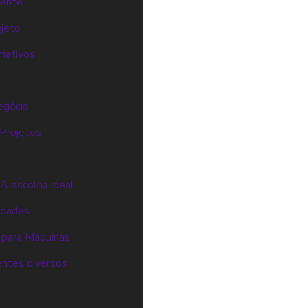
iente
ojeto
riativos
egócio
 Projetos
l
A escolha ideal
idades
 para Máquinas
entes diversos