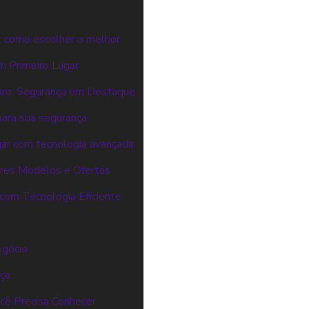
: como escolher o melhor
m Primeiro Lugar
oro: Segurança em Destaque
para sua segurança
gar com tecnologia avançada
ores Modelos e Ofertas
com Tecnologia Eficiente
egócio
nça
cê Precisa Conhecer