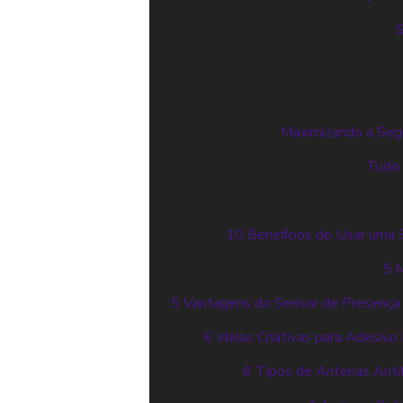
S
Maximizando a Segu
Tudo 
10 Benefícios de Usar uma 
5 
5 Vantagens do Sensor de Presença I
6 Ideias Criativas para Adesiv
6 Tipos de Antenas Anti