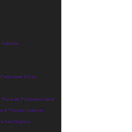
o Adesiva
 Patrimônio Eficaz
a Placa de Patrimônio Ideal
ocê Precisa Conhecer
ra Seu Negócio