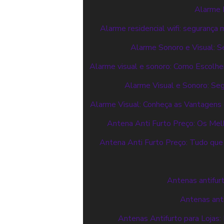
Alarme R
Alarme residencial wifi: segurança
Alarme Sonoro e Visual: 
Alarme visual e sonoro: Como Escolhe
Alarme Visual e Sonoro: Seg
Alarme Visual: Conheça as Vantagens 
Antena Anti Furto Preço: Os Me
Antena Anti Furto Preço: Tudo que
Antenas antifur
Antenas anti
Antenas Antifurto para Lojas: