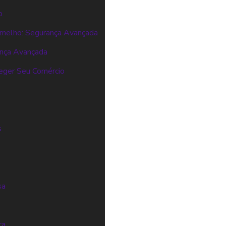
o
melho: Segurança Avançada
ança Avançada
eger Seu Comércio
s
s
sa
ça