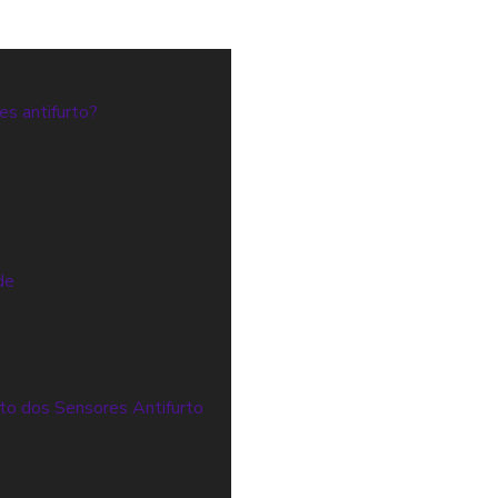
es antifurto?
s
de
to dos Sensores Antifurto