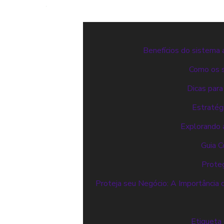
Benefícios do sistema 
Como os s
Dicas para
Estratég
Explorando a
Guia C
Proteg
Proteja seu Negócio: A Importância 
Etiqueta 