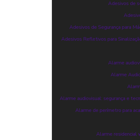
Adesivos de se
Adesivo
Adesivos de Segurança para Máq
Adesivos Refletivos para Sinalizaçã
Alarme audiovi
Alarme Audiov
Alarm
Alarme audiovisual: segurança e tec
Alarme de perímetro para aca
Alarme residencial 