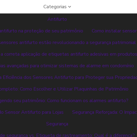
Categorias
Antifurto
antifurto na proteção de seu patrimônio
Como instalar sensor
ensores antifurto estão revolucionando a segurança patrimonial
 a correta aplicação de etiquetas antifurto adesivas em produto
ias avançadas para otimizar sistemas de alarme em condomínio
 Eficiência dos Sensores Antifurto para Proteger sua Proprieda
ompleto: Como Escolher e Utilizar Plaquinhas de Patrimônio
endo seu patrimônio: Como funcionam os alarmes antifurto?
do Sensor Antifurto para Lojas
Segurança Reforçada: O Impac
Segurança
de segurança vs. Etiqueta de rastreamento: Qual é a diferença?