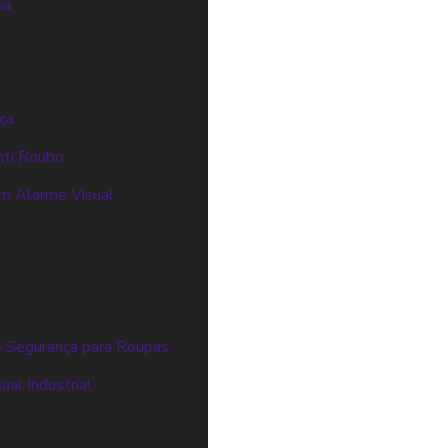
ia
ça
nti Roubo
m Alarme Visual
 Segurança para Roupas
al Industrial