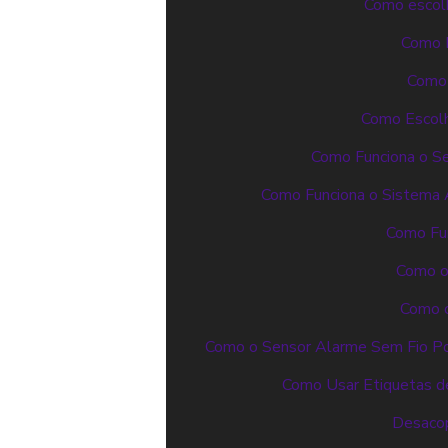
Como escolh
Como E
Como 
Como Escolh
Como Funciona o S
Como Funciona o Sistema A
Como Fun
Como o 
Como o
Como o Sensor Alarme Sem Fio Po
Como Usar Etiquetas de
Desacop