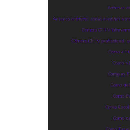
Antenas an
Antenas antifurto: como escolher a m
Câmera CFTV Infraverme
Câmera CFTV profissional: s
Como a Eti
Como a 
Como as E
Como defi
Como Esc
Como Escolh
Como es
Como Escolh