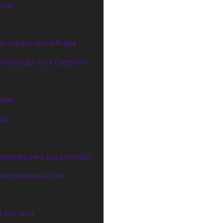
icaz
eu espaço com eficácia
inalização: Guia Completo
edade
lho
cnologia para sua proteção
enturas ao ar livre
m sua casa