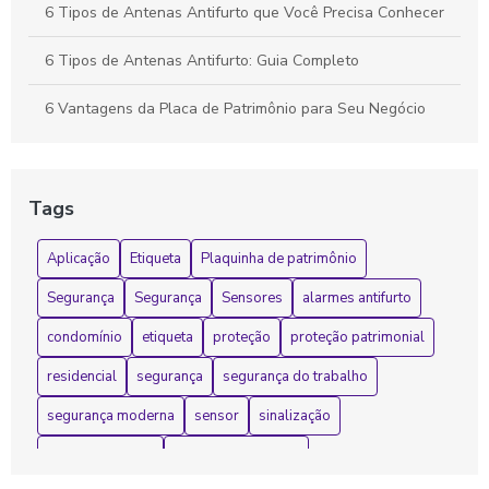
6 Tipos de Antenas Antifurto que Você Precisa Conhecer
6 Tipos de Antenas Antifurto: Guia Completo
6 Vantagens da Placa de Patrimônio para Seu Negócio
Adesivo refletivo personalizado para segurança e
visibilidade em qualquer ambiente
Tags
Adesivo refletivo personalizado transforma segurança e
estilo em qualquer projeto
Aplicação
Etiqueta
Plaquinha de patrimônio
Adesivo refletivo personalizado transforma visibilidade e
Segurança
Segurança
Sensores
alarmes antifurto
segurança em projetos criativos
condomínio
etiqueta
proteção
proteção patrimonial
Adesivo Refletivo Personalizado: 7 Ideias Criativas para
residencial
segurança
segurança do trabalho
Usar
segurança moderna
sensor
sinalização
Adesivo Refletivo Personalizado: Aumente a Visibilidade e
Segurança do Seu Negócio
sistema antifurto
sistemas de alarme