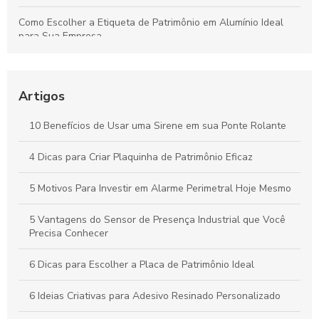
Como Escolher a Etiqueta de Patrimônio em Alumínio Ideal
para Sua Empresa
Sinaleiro com Alarme Sonoro: A Solução Ideal para
Segurança e Conscientização
Artigos
Sinalizador Audiovisual 220V: Como Escolher o Ideal para
Sua Necessidade
10 Benefícios de Usar uma Sirene em sua Ponte Rolante
Adesivos de alta performance: descubra como escolher o
4 Dicas para Criar Plaquinha de Patrimônio Eficaz
ideal para suas necessidades
5 Motivos Para Investir em Alarme Perimetral Hoje Mesmo
5 Vantagens do Sensor de Presença Industrial que Você
Precisa Conhecer
6 Dicas para Escolher a Placa de Patrimônio Ideal
6 Ideias Criativas para Adesivo Resinado Personalizado