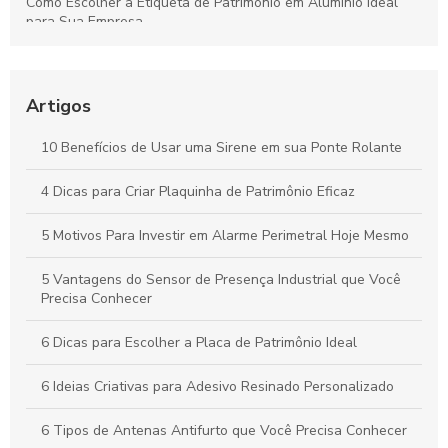
Como Escolher a Etiqueta de Patrimônio em Alumínio Ideal
para Sua Empresa
Sinaleiro com Alarme Sonoro: A Solução Ideal para
Segurança e Conscientização
Artigos
Sinalizador Audiovisual 220V: Como Escolher o Ideal para
Sua Necessidade
10 Benefícios de Usar uma Sirene em sua Ponte Rolante
Adesivos de alta performance: descubra como escolher o
4 Dicas para Criar Plaquinha de Patrimônio Eficaz
ideal para suas necessidades
5 Motivos Para Investir em Alarme Perimetral Hoje Mesmo
5 Vantagens do Sensor de Presença Industrial que Você
Precisa Conhecer
6 Dicas para Escolher a Placa de Patrimônio Ideal
6 Ideias Criativas para Adesivo Resinado Personalizado
6 Tipos de Antenas Antifurto que Você Precisa Conhecer