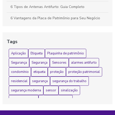
6 Tipos de Antenas Antifurto: Guia Completo
6 Vantagens da Placa de Patrimônio para Seu Negócio
Adesivo refletivo personalizado para segurança e
visibilidade em qualquer ambiente
Tags
Adesivo refletivo personalizado transforma segurança e
estilo em qualquer projeto
Aplicação
Etiqueta
Plaquinha de patrimônio
Adesivo refletivo personalizado transforma visibilidade e
Segurança
Segurança
Sensores
alarmes antifurto
segurança em projetos criativos
condomínio
etiqueta
proteção
proteção patrimonial
Adesivo Refletivo Personalizado: 7 Ideias Criativas para
residencial
segurança
segurança do trabalho
Usar
segurança moderna
sensor
sinalização
Adesivo Refletivo Personalizado: Aumente a Visibilidade e
Segurança do Seu Negócio
sistema antifurto
sistemas de alarme
sistemas de alarme em condomínio
sistemas de segurança
Adesivo Resinado Personalizado: Como Criar Designs