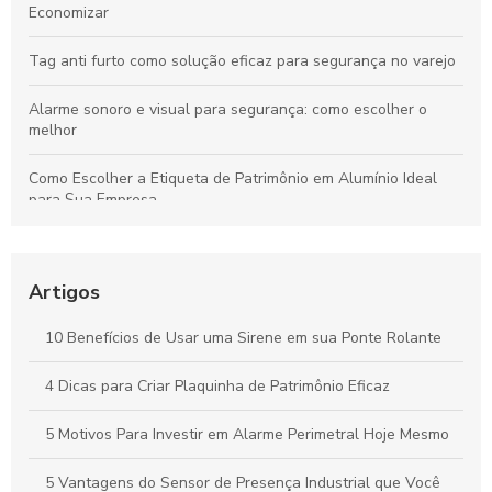
Economizar
Tag anti furto como solução eficaz para segurança no varejo
Alarme sonoro e visual para segurança: como escolher o
melhor
Como Escolher a Etiqueta de Patrimônio em Alumínio Ideal
para Sua Empresa
Sinaleiro com Alarme Sonoro: A Solução Ideal para
Segurança e Conscientização
Artigos
Sinalizador Audiovisual 220V: Como Escolher o Ideal para
Sua Necessidade
10 Benefícios de Usar uma Sirene em sua Ponte Rolante
Adesivos de alta performance: descubra como escolher o
4 Dicas para Criar Plaquinha de Patrimônio Eficaz
ideal para suas necessidades
5 Motivos Para Investir em Alarme Perimetral Hoje Mesmo
5 Vantagens do Sensor de Presença Industrial que Você