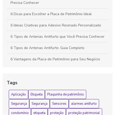
Precisa Conhecer
6 Dicas para Escolher a Placa de Patrimônio Ideal
6 Ideias Criativas para Adesivo Resinado Personalizado
6 Tipos de Antenas Antifurto que Você Precisa Conhecer
6 Tipos de Antenas Antifurto: Guia Completo
6 Vantagens da Placa de Patrimônio para Seu Negócio
Adesivo refletivo personalizado para segurança e
visibilidade em qualquer ambiente
Tags
Adesivo refletivo personalizado transforma segurança e
estilo em qualquer projeto
Aplicação
Etiqueta
Plaquinha de patrimônio
Adesivo refletivo personalizado transforma visibilidade e
Segurança
Segurança
Sensores
alarmes antifurto
segurança em projetos criativos
condomínio
etiqueta
proteção
proteção patrimonial