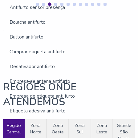
Antifurto sensor presença
Bolacha antifurto
Estas imagens foram obtidas de bancos de imagens públicas
e disponível livremente na internet
Button antifurto
Buscas relacionadas:
Sistema antifurto lojas roupas
Empresa de etiqueta anti furto
Comprar etiqueta antifurto
Antena antifurto valor
Desativador antifurto
Empresa de antena antifurto
REGIÕES ONDE
Empresa de etiqueta anti furto
ATENDEMOS
Etiqueta adesiva anti furto
Região
Etiqueta antifurto eletrônica
Zona
Zona
Zona
Zona
Grande
Central
Norte
Oeste
Sul
Leste
São