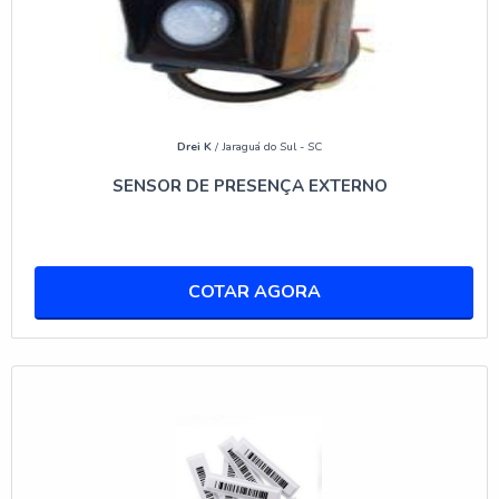
ATRIBUTOS DAS ETIQUETAS
ANTIFURTO
TIPOS DE ETIQUETAS: ADESIVA, RÍGIDA,
MINI PENCIL
Drei K
/ Jaraguá do Sul - SC
As etiquetas antifurto vêm em várias formas, cada uma
SENSOR DE PRESENÇA EXTERNO
com suas próprias vantagens. As
etiquetas adesivas
são ideais para produtos que não podem ser
perfurados, como eletrônicos ou embalagens sensíveis.
As etiquetas rígidas oferecem maior segurança e são
COTAR AGORA
reutilizáveis, sendo ótimas para roupas e acessórios. O
modelo Mini Pencil é discreto e eficaz, adequado para
itens de vestuário e acessórios menores.
ETIQUETA PERSONALIZÁVEL PARA
DIFERENTES MERCADORIAS
A personalização é um diferencial importante das