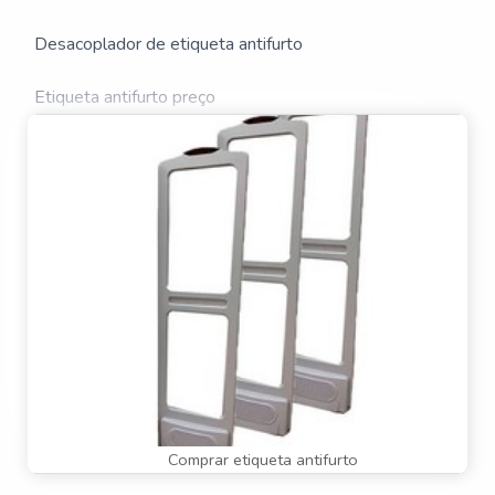
A ETIQUETA ANTIFURTO
Desacoplador de etiqueta antifurto
Etiqueta antifurto preço
Sensor antifurto para roupas
Sistema antifurto biblioteca preço
Torre de alarme antifurto
Alarme pino anti furto
Antena antifurto para biblioteca
Antena antifurto ultra shield
Comprar etiqueta antifurto
Antena antifurto valor