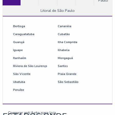
Paulo
Etiquetas rígidas antifurto
Litoral de São Paulo
Fornecedor de antena antifurto
Fornecedor de torre de alarme antifurto
Bertioga
Cananéia
Caraguatatuba
Cubatão
Onde comprar antena antifurto
Guarujá
Ilha Comprida
Iguape
Ilhabela
Preço de etiqueta antifurto
Itanhaém
Mongaguá
Sensor de loja antifurto
Riviera de São Lourenço
Santos
São Vicente
Praia Grande
Valor de antena antifurto
Ubatuba
São Sebastião
Anti furto para loja
Peruíbe
Anti furto para loja preço
Comprar anti furto para loja