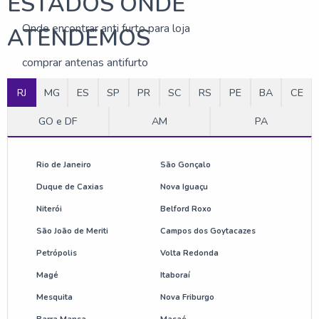
ESTADOS ONDE
Onde encontrar anti furto para loja
ATENDEMOS
comprar antenas antifurto
RJ
MG
ES
SP
PR
SC
RS
PE
BA
CE
empresa de etiqueta antifurto
GO e DF
AM
PA
preço de etiqueta de alarme
etiqueta rígida para loja
Rio de Janeiro
São Gonçalo
Duque de Caxias
Nova Iguaçu
antena anti roubo preço
Niterói
Belford Roxo
sistema anti roubo para lojas
São João de Meriti
Campos dos Goytacazes
Petrópolis
Volta Redonda
etiqueta mini tag para roupas
Magé
Itaboraí
Mesquita
Nova Friburgo
comprar desativador antifurto