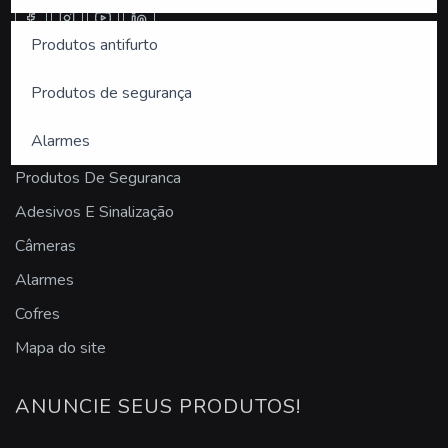
sensor de presença de teto
Produtos antifurto
sensor de presença de teto articulável
PRODUTOS
Produtos de segurança
sensor de presença e movimento
Alarmes
Produtos Antifurto
sensor de presença externo
Produtos De Seguranca
sensor de presença frontal externo parede
Adesivos E Sinalização
Câmeras
sensor de presença industrial
Alarmes
sensor de presença para iluminação
Cofres
sensor fotocélula
Mapa do site
sensor para iluminação
ANUNCIE SEUS PRODUTOS!
sensores de presença preço