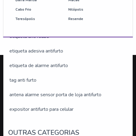
Barra Mansa
Macaé
bolacha antifurto preço
Cabo Frio
Nilópolis
Teresópolis
Resende
etiqueta antifurto am
etiqueta anti roubo
etiqueta adesiva antifurto
etiqueta de alarme antifurto
Silveira Alarmes
.
tag anti furto
antena alarme sensor porta de loja antifurto
O conteúdo do texto desta página é de direito reservado.
Sua reprodução, parcial ou total, mesmo citando nossos
expositor antifurto para celular
links, é proibida sem a autorização do autor. Crime de
violação de direito autoral – artigo 184 do Código Penal –
sensor de presença de parede
Lei 9.610/98 - Lei de Direitos Autorais.
OUTRAS CATEGORIAS