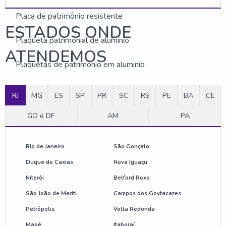
Placa de patrimônio resistente
ESTADOS ONDE
Plaqueta patrimonial de alumínio
ATENDEMOS
Plaquetas de patrimônio em aluminio
Plaquinha de patrimônio para equipamentos
RJ
MG
ES
SP
PR
SC
RS
PE
BA
CE
Plaquinha de patrimônio para máquinas
GO e DF
AM
PA
Rio de Janeiro
São Gonçalo
Duque de Caxias
Nova Iguaçu
Niterói
Belford Roxo
São João de Meriti
Campos dos Goytacazes
Petrópolis
Volta Redonda
Magé
Itaboraí