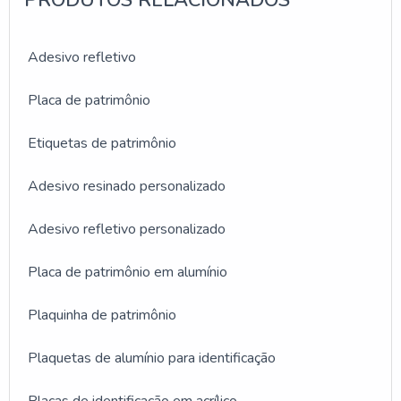
Corimpress existe variedade e qualidade quando o
assunto for comunicação visual e gráfica. Com foco na
Adesivo refletivo
experiência dos clientes, oferece itens variados como
adesivos e etiquetas e lacres de segurança.Fora isso,
Placa de patrimônio
é possível encontrar soluções de impressão e
adesivamento para o sucesso dos produtos com
Etiquetas de patrimônio
responsabilidade com a marca, com o prazo de
entrega, qualidade, durabilidade e respeito ao meio
Adesivo resinado personalizado
ambiente e produtos à pronta entrega.
Adesivo refletivo personalizado
Placa de patrimônio em alumínio
Plaquinha de patrimônio
Plaquetas de alumínio para identificação
Placas de identificação em acrílico