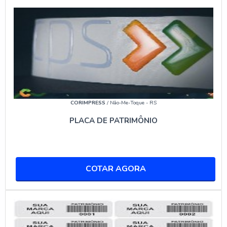
produtos que exigem um acabamento de alta
resistência.
APLICAÇÕES VERSÁTEIS
Os adesivos resinados são extremamente versáteis,
sendo utilizados em uma ampla gama de produtos,
desde
máquinas agrícolas
até produtos eletrônicos. Sua
capacidade de personalização permite que sejam
CORIMPRESS
/ Não-Me-Toque - RS
adaptados a diferentes necessidades, seja para
PLACA DE PATRIMÔNIO
branding, identificação ou decoração.
COMO UTILIZAR ADESIVOS
RESINADOS
COTAR AGORA
COMO COLAR ADESIVOS RESINADOS
A aplicação de adesivos resinados é simples e rápida.
Antes de aplicar, certifique-se de que a superfície está
limpa e seca. Remova o papel protetor e pressione