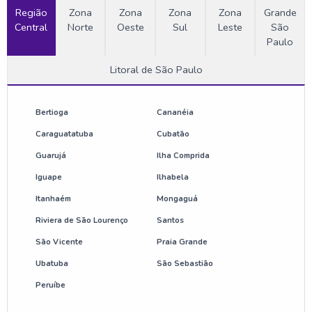
Região
Zona
Zona
Zona
Zona
Grande
Central
Norte
Oeste
Sul
Leste
São
Empresa de plaquinha de patrimônio
Paulo
Empresa de sinalização corporativa
Litoral de São Paulo
Etiquetas de alumínio para patrimônio
Bertioga
Cananéia
Etiquetas patrimoniais alumínio
Caraguatatuba
Cubatão
Guarujá
Ilha Comprida
Fornecedor de adesivo refletivo
Iguape
Ilhabela
Fornecedor de adesivo resinados
Itanhaém
Mongaguá
Riviera de São Lourenço
Santos
Fornecedor de etiquetas de advertência
São Vicente
Praia Grande
Ubatuba
São Sebastião
Fornecedor de plaquinha de patrimônio
Peruíbe
Placa de identificação de patrimônio