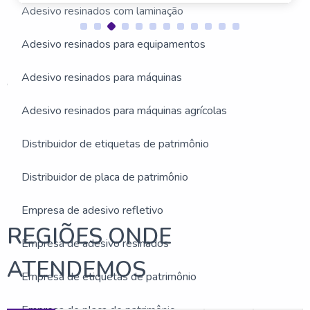
Adesivo resinados com laminação
Adesivo resinados para equipamentos
Estas imagens foram obtidas de bancos de imagens públicas
Adesivo resinados para máquinas
e disponível livremente na internet
Buscas relacionadas:
Adesivo resinados para máquinas agrícolas
Empresa de placa de patrimônio
Distribuidor de etiquetas de patrimônio
Fornecedor de plaquinha de patrimônio
Adesivo para máquinas alimentícias
Distribuidor de placa de patrimônio
Empresa de adesivo refletivo
REGIÕES ONDE
Empresa de adesivo resinados
ATENDEMOS
Empresa de etiquetas de patrimônio
Empresa de placa de patrimônio