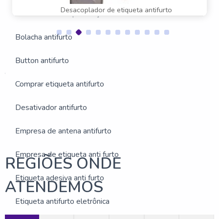
Desacoplador de etiqueta antifurto
Antifurto sensor presença
Bolacha antifurto
Button antifurto
Estas imagens foram obtidas de bancos de imagens públicas
e disponível livremente na internet
Comprar etiqueta antifurto
Buscas relacionadas:
Anti furto para loja
Sistema antifurto lojas
Desativador antifurto
Torre de alarme antifurto
Empresa de antena antifurto
Empresa de etiqueta anti furto
REGIÕES ONDE
Etiqueta adesiva anti furto
ATENDEMOS
Etiqueta antifurto eletrônica