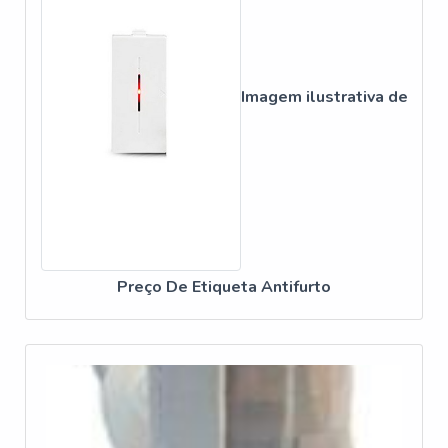
40X40?
Um rolo de etiquetas 40x40 geralmente contém entre
500 a 1000 unidades, dependendo do fornecedor.
Imagem ilustrativa de
COMO FUNCIONA ETIQUETA
ANTIFURTO?
As etiquetas antifurto funcionam emitindo sinais para
antenas que, se não desativados, disparam um alarme
ao tentar sair do estabelecimento sem autorização.
CONCLUSÃO
Preço De Etiqueta Antifurto
A implementação de etiquetas antifurto é uma
estratégia eficaz para reduzir perdas e aumentar a
segurança em estabelecimentos de varejo. A Silveira
Alarmes oferece soluções completas, com produtos de
alta qualidade e suporte técnico especializado.
Compreender as especificações e vantagens dessas