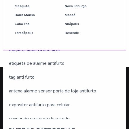
Mesquita
Nova Friburgo
bolacha antifurto preço
Barra Mansa
Macaé
etiqueta antifurto am
Cabo Frio
Nilópolis
Teresópolis
Resende
etiqueta anti roubo
etiqueta adesiva antifurto
etiqueta de alarme antifurto
tag anti furto
Silveira Alarmes
.
antena alarme sensor porta de loja antifurto
expositor antifurto para celular
O conteúdo do texto desta página é de direito reservado.
Sua reprodução, parcial ou total, mesmo citando nossos
sensor de presença de parede
links, é proibida sem a autorização do autor. Crime de
violação de direito autoral – artigo 184 do Código Penal –