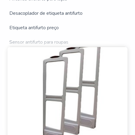
A PREÇO DE ETIQUETA
Desacoplador de etiqueta antifurto
ANTIFURTO
Etiqueta antifurto preço
Sensor antifurto para roupas
Sistema antifurto biblioteca preço
Torre de alarme antifurto
Alarme pino anti furto
Antena antifurto para biblioteca
Antena antifurto ultra shield
Antena antifurto valor