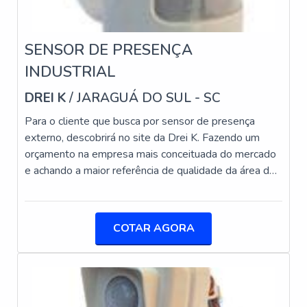
etiquetas é fundamental para escolher a opção ideal
para suas necessidades.
SENSOR DE PRESENÇA
Veja mais:
Produtos Antifurto
|
Produtos de Segurança
INDUSTRIAL
|
Adesivos e Sinalização
|
Câmeras
|
Alarmes
|
Cofres
.
DREI K
/ JARAGUÁ DO SUL - SC
Para o cliente que busca por sensor de presença
externo, descobrirá no site da Drei K. Fazendo um
orçamento na empresa mais conceituada do mercado
e achando a maior referência de qualidade da área de
atuação. ALGUNS DETALHES SOBRE SENSOR DE
PRESENÇA EXTERNO Quem está a procura de
sensores de presença externo em uma empresa
COTAR AGORA
comprometida com os serviços, vai até o site da Drei
K. A empresa tem em seu escopo bases relés e
sensores de presença, garantindo o que há de melhor
na atualidade. Ainda com uma visão analítica sobre
sensor de presença externo, sempre deve-se buscar