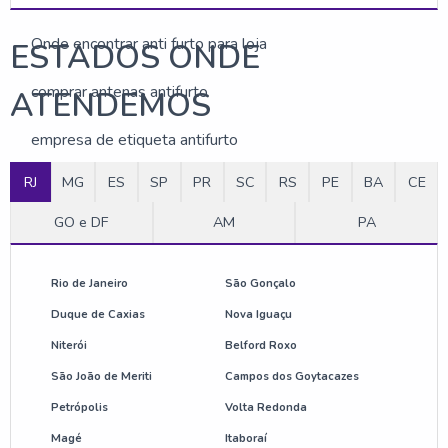
Onde encontrar anti furto para loja
ESTADOS ONDE
comprar antenas antifurto
ATENDEMOS
empresa de etiqueta antifurto
RJ
MG
ES
SP
PR
SC
RS
PE
BA
CE
preço de etiqueta de alarme
GO e DF
AM
PA
etiqueta rígida para loja
antena anti roubo preço
Rio de Janeiro
São Gonçalo
Duque de Caxias
Nova Iguaçu
sistema anti roubo para lojas
Niterói
Belford Roxo
etiqueta mini tag para roupas
São João de Meriti
Campos dos Goytacazes
Petrópolis
Volta Redonda
comprar desativador antifurto
Magé
Itaboraí