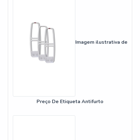
O custo de uma etiqueta RFID pode variar de acordo
com o volume e a tecnologia utilizada, mas geralmente
está na faixa de alguns centavos a alguns reais por
unidade.
QUANTO CUSTA PARA FAZER UMA
Imagem ilustrativa de
ETIQUETA PERSONALIZADA?
Fazer uma etiqueta personalizada pode custar mais
devido ao design e fabricação especiais, com preços
variando conforme a complexidade do pedido.
QUANTO COBRAR PARA COLOCAR UMA
ETIQUETA?
Preço De Etiqueta Antifurto
O preço para aplicar etiquetas antifurto pode ser
integrado ao custo operacional da loja, dependendo da
quantidade e do processo de aplicação.
QUANTAS ETIQUETAS VÊM NO ROLO