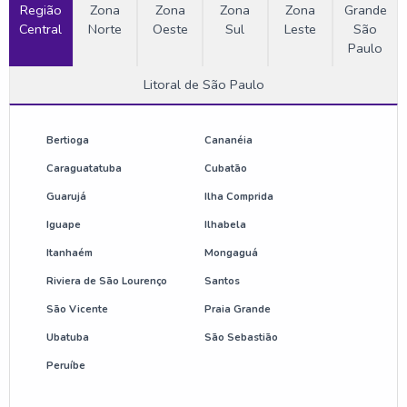
Região
Etiquetas rígidas antifurto
Zona
Zona
Zona
Zona
Grande
Central
Norte
Oeste
Sul
Leste
São
Paulo
Fornecedor de antena antifurto
Litoral de São Paulo
Fornecedor de torre de alarme antifurto
Onde comprar antena antifurto
Bertioga
Cananéia
Caraguatatuba
Cubatão
Preço de etiqueta antifurto
Guarujá
Ilha Comprida
Iguape
Ilhabela
Sensor de loja antifurto
Itanhaém
Mongaguá
Valor de antena antifurto
Riviera de São Lourenço
Santos
São Vicente
Praia Grande
Anti furto para loja
Ubatuba
São Sebastião
Anti furto para loja preço
Peruíbe
Comprar anti furto para loja