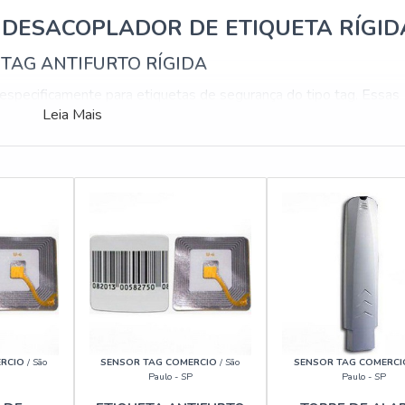
 DESACOPLADOR DE ETIQUETA RÍGID
TAG ANTIFURTO RÍGIDA
 especificamente para etiquetas de segurança do tipo tag. Essas
Leia Mais
e difíceis de remover sem o uso de um desacoplador adequado. O
e os funcionários da loja removam rapidamente as etiquetas,
o a experiência do cliente.
stabelecimentos que precisam proteger produtos de alto valor, 
aplicação do desacoplador é garantir que as etiquetas sejam remov
 Além disso, o desacoplador é compatível com uma variedade de
as etiquetas adesivas e rígidas.
AS DO DESACOPLADOR
ERCIO
/ São
SENSOR TAG COMERCIO
/ São
SENSOR TAG COMERC
Paulo - SP
Paulo - SP