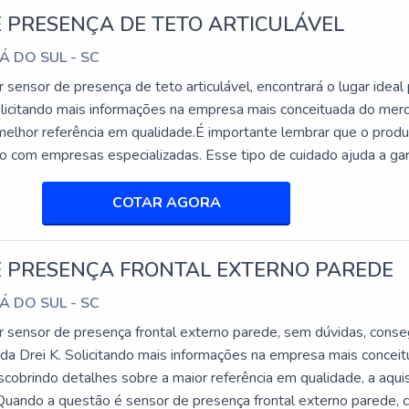
AS
 PRESENÇA DE TETO ARTICULÁVEL
ma de etiquetas rígidas e adesivas. Esta versatilidade permite
Á DO SUL - SC
emas de segurança antifurto. A compatibilidade universal com etiq
sensor de presença de teto articulável, encontrará o lugar ideal
e este desacoplador atenda às necessidades de segurança de qua
olicitando mais informações na empresa mais conceituada do mer
melhor referência em qualidade.É importante lembrar que o prod
do com empresas especializadas. Esse tipo de cuidado ajuda a gar
RA
abilidade dos materiais, além de evitar prejuízos com substituiçõ
RES
...
COTAR AGORA
você recebe uma unidade de alta eficiência, ideal para o uso em c
idade de adquirir kits com múltiplas unidades, especialmente van
E PRESENÇA FRONTAL EXTERNO PAREDE
 várias filiais.
Á DO SUL - SC
 sensor de presença frontal externo parede, sem dúvidas, conse
 incluir acessórios adicionais, como extensores para facilitar a
 da Drei K. Solicitando mais informações na empresa mais concei
 ajudam a integrar melhor o sistema de segurança do seu
cobrindo detalhes sobre a maior referência em qualidade, a aqui
ados para otimizar o uso do desacoplador e garantir uma operaç
.Quando a questão é sensor de presença frontal externo parede,