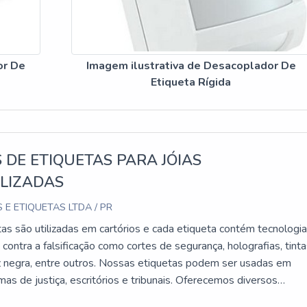
gnética superior, tornando-o uma escolha popular entre os
ça. Em comparação com outros modelos, ele oferece uma remo
 o tempo de espera na fila e aumentando a satisfação do cliente.
or De
Imagem ilustrativa de Desacoplador De
Etiqueta Rígida
pladores, variando em preço e especificações. Alguns modelos
o integração com sistemas de antenas e rádio frequência. Entret
elo 5.500GS faz dele uma escolha vantajosa para a maioria dos
DE ETIQUETAS PARA JÓIAS
SOBRE DESACOPLADOR DE ETIQUET
LIZADAS
 E ETIQUETAS LTDA / PR
 UM DESACOPLADOR DE ETIQUETA RÍGIDA?
as são utilizadas em cartórios e cada etiqueta contém tecnologi
contra a falsificação como cortes de segurança, holografias, tint
s de segurança de produtos em pontos de venda, garantindo que 
utros. Nossas etiquetas podem ser usadas em
emas de justiça, escritórios e tribunais. Oferecemos diversos
 COM TODAS AS ETIQUETAS RÍGIDAS?
mas de segurança para suas etiquetas. Abaixo alguns itens de