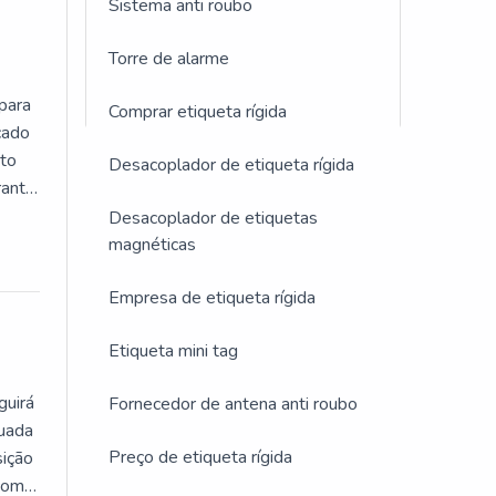
Sistema anti roubo
Torre de alarme
 que
uetas
 para
Comprar etiqueta rígida
lquer
cado
uto
Desacoplador de etiqueta rígida
antir
es
Desacoplador de etiquetas
magnéticas
aixas
Empresa de etiqueta rígida
tajoso
Etiqueta mini tag
guirá
Fornecedor de antena anti roubo
tuada
Preço de etiqueta rígida
sição
ão sem
 com