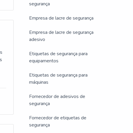
segurança
Empresa de lacre de segurança
e
Empresa de lacre de segurança
 de
adesivo
ham
as
Etiquetas de segurança para
as
equipamentos
Etiquetas de segurança para
máquinas
A
Fornecedor de adesivos de
segurança
os.
ndo
 só
Fornecedor de etiquetas de
des
segurança
a,