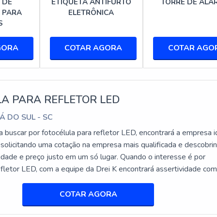
 leve, o que facilita sua instalação em qualquer área de checkou
 DE
ETIQUETA ANTIFURTO
TORRE DE ALA
 PARA
ELETRÔNICA
 cm de diâmetro, com um peso que não ultrapassa 500 gramas.
S
de forma discreta em qualquer ambiente de loja, sem ocupar muito
GORA
COTAR AGORA
COTAR AGO
URANÇA
dos seus maiores diferenciais. Com uma força magnética de 5.
etiquetas, sem comprometer a integridade dos produtos. Além di
A PARA REFLETOR LED
esacoplador seja utilizado de forma indevida por pessoas não
Á DO SUL - SC
DO PRODUTO
 buscar por fotocélula para refletor LED, encontrará a empresa i
 solicitando uma cotação na empresa mais qualificada e descobri
lidade e preço justo em um só lugar. Quando o interesse é por
efletor LED, com a equipe da Drei K encontrará assertividade co
a qualidade, garantindo durabilidade e resistência. O corpo princi
o com os resultados dos clientes.DETALHES INTERESSANTES
a estrutura robusta que suporta o uso constante em ambientes
ÉLULA PARA REFLETOR LEDHá mu...
COTAR AGORA
erial assegura que o desacoplador mantenha sua eficácia ao lon