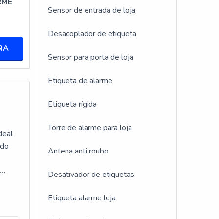
t. As
RME
Sensor de entrada de loja
 Essa
Desacoplador de etiqueta
RA
Sensor para porta de loja
500GS,
Etiqueta de alarme
sso, a
Etiqueta rígida
Torre de alarme para loja
deal
ndo
Antena anti roubo
m
pal é
Desativador de etiquetas
go do
Etiqueta alarme loja