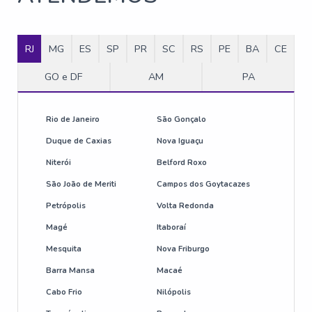
RJ
MG
ES
SP
PR
SC
RS
PE
BA
CE
GO e DF
AM
PA
Rio de Janeiro
São Gonçalo
Duque de Caxias
Nova Iguaçu
Niterói
Belford Roxo
São João de Meriti
Campos dos Goytacazes
Petrópolis
Volta Redonda
Magé
Itaboraí
Mesquita
Nova Friburgo
Barra Mansa
Macaé
Cabo Frio
Nilópolis