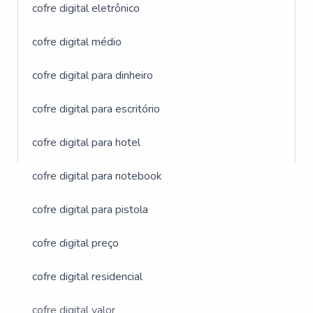
cofre digital eletrônico
cofre digital médio
cofre digital para dinheiro
cofre digital para escritório
cofre digital para hotel
GALERIA DE IMAGENS
cofre digital para notebook
ILUSTRATIVAS
cofre digital para pistola
REFERENTE A COMPRAR
cofre digital preço
COFRE ELETRÔNICO
cofre digital residencial
cofre digital valor