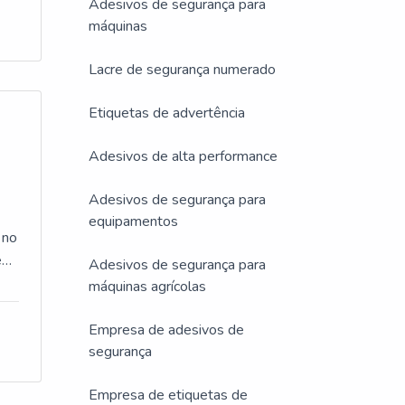
Adesivos de segurança para
da dos
máquinas
L
Lacre de segurança numerado
lta
Etiquetas de advertência
omo
ais
Adesivos de alta performance
om
Adesivos de segurança para
equipamentos
o
 no
édia,
 em
Adesivos de segurança para
A
máquinas agrícolas
om
a a
r.A
Empresa de adesivos de
segurança
UM
uma
Empresa de etiquetas de