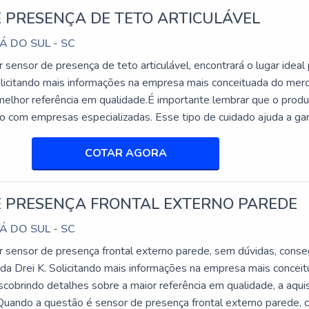
 PRESENÇA DE TETO ARTICULÁVEL
ades específicas para prevenir furtos. Ao passar por um campo 
Á DO SUL - SC
e
alarme antifurto
, alertando os funcionários sobre possíveis tenta
sensor de presença de teto articulável, encontrará o lugar ideal
olicitando mais informações na empresa mais conceituada do mer
melhor referência em qualidade.É importante lembrar que o prod
S DE SEGURANÇA
do com empresas especializadas. Esse tipo de cuidado ajuda a gar
is com diversos sistemas de segurança, incluindo aqueles utiliz
abilidade dos materiais, além de evitar prejuízos com substituiçõ
 oferece suporte para integração com sistemas existentes, facil
...
COTAR AGORA
E PRESENÇA FRONTAL EXTERNO PAREDE
as etiquetas são discretas, combinando com diferentes tipos de
Á DO SUL - SC
s é um dos fatores que garantem sua eficiência em ambientes var
 sensor de presença frontal externo parede, sem dúvidas, conse
TE
 da Drei K. Solicitando mais informações na empresa mais concei
cobrindo detalhes sobre a maior referência em qualidade, a aqui
.Quando a questão é sensor de presença frontal externo parede,