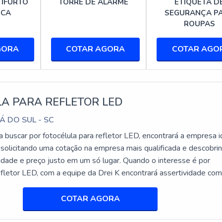
S
TIFURTO
TORRE DE ALARME
ETIQUETA D
ICA
SEGURANÇA P
ROUPAS
ndo ser encontradas em diferentes
medidas
conforme a necess
GORA
COTAR AGORA
COTAR AGO
xemplo, possui dimensões pequenas que a tornam ideal para itens
da, adequada para produtos de maior volume.
A PARA REFLETOR LED
logia RF, operando em frequências específicas para garantir a det
jam facilmente identificados por sistemas de detecção na saída
Á DO SUL - SC
 buscar por fotocélula para refletor LED, encontrará a empresa i
 solicitando uma cotação na empresa mais qualificada e descobri
lidade e preço justo em um só lugar. Quando o interesse é por
ásticos de alta qualidade, as etiquetas rígidas são projetadas pa
efletor LED, com a equipe da Drei K encontrará assertividade co
is exigentes. Elas são resistentes a impactos e ao desgaste,
o com os resultados dos clientes.DETALHES INTERESSANTES
ÉLULA PARA REFLETOR LEDHá mu...
COTAR AGORA
S