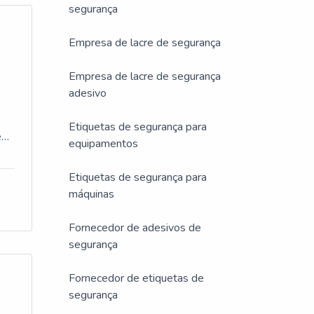
segurança
a
obrar
ndo
Empresa de lacre de segurança
uma
Empresa de lacre de segurança
adesivo
a
Etiquetas de segurança para
 em
equipamentos
P
 de
a
Etiquetas de segurança para
máquinas
do da
E
de
Fornecedor de adesivos de
e
segurança
a
Fornecedor de etiquetas de
segurança