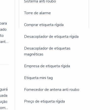
Sistema anti roubo
Torre de alarme
de
tivas
 para
Comprar etiqueta rígida
cado
uto
Desacoplador de etiqueta rígida
antir
ados
es
Desacoplador de etiquetas
itando
magnéticas
Empresa de etiqueta rígida
Etiqueta mini tag
iados.
guirá
Fornecedor de antena anti roubo
tuada
Preço de etiqueta rígida
sição
 com