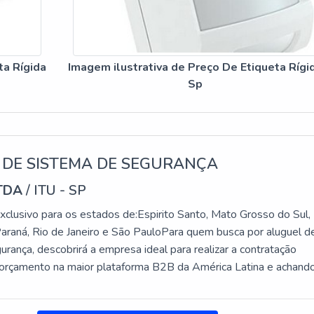
A EM SÃO PAULO
ta Rígida
Imagem ilustrativa de Preço De Etiqueta Rígi
GIDAS EM SP
Sp
cializados em etiquetas rígidas, entre eles a Silveira Alarmes,
idade e suporte técnico. A escolha do fornecedor certo pode impa
stabelecimento
.
 DE SISTEMA DE SEGURANÇA
m São Paulo, é importante comparar preços e condições entre os
TDA
/ ITU - SP
a por suas condições competitivas, oferecendo produtos de qual
clusivo para os estados de:Espirito Santo, Mato Grosso do Sul,
Paraná, Rio de Janeiro e São PauloPara quem busca por aluguel d
FURTO: COMO FUNCIONAM
rança, descobrirá a empresa ideal para realizar a contratação
 orçamento na maior plataforma B2B da América Latina e achand
ia no mercado em seu próprio segmento.Quando a temática é
tema de segurança, com os melhores profissionais da Protelt obt
 tecnologia EAS (Electronic Article Surveillance) e RF (Radio