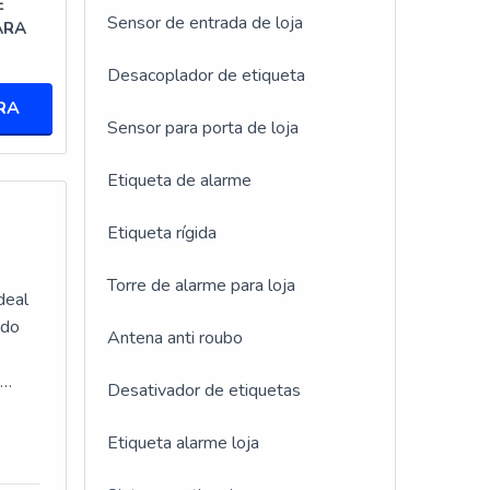
E
Sensor de entrada de loja
ARA
Desacoplador de etiqueta
idade
RA
Sensor para porta de loja
Etiqueta de alarme
ecção
Etiqueta rígida
 das
Torre de alarme para loja
deal
ndo
Antena anti roubo
ra
m
Desativador de etiquetas
Etiqueta alarme loja