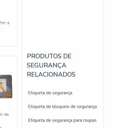
ter a
ir
rir na
PRODUTOS DE
SEGURANÇA
anhos,
RELACIONADOS
Etiqueta de segurança
ica
Etiqueta de bloqueio de segurança
IO
/ São
Etiqueta de segurança para roupas