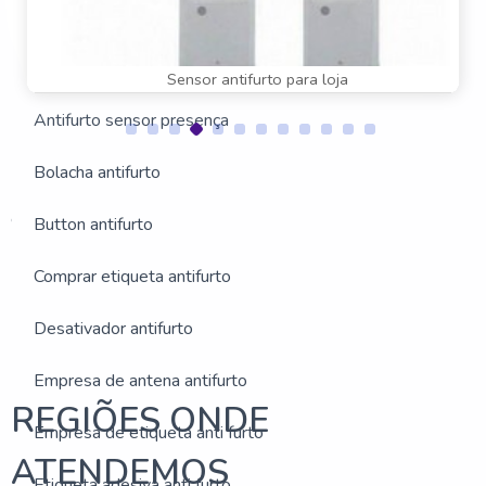
Antena antifurto ultra shield
Antena antifurto valor
Sensor antifurto para loja
Antifurto sensor presença
Bolacha antifurto
Estas imagens foram obtidas de bancos de imagens públicas
e disponível livremente na internet
Button antifurto
Buscas relacionadas:
Comprar etiqueta antifurto
Sistemas antifurto
Antena antifurto para biblioteca
Valor de antena antifurto
Desativador antifurto
Empresa de antena antifurto
REGIÕES ONDE
Empresa de etiqueta anti furto
ATENDEMOS
Etiqueta adesiva anti furto