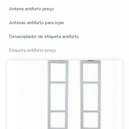
ILUSTRATIVAS REFERENTE
Antena antifurto preço
A FORNECEDOR DE TORRE
Antenas antifurto para lojas
DE ALARME ANTIFURTO
Desacoplador de etiqueta antifurto
Etiqueta antifurto preço
Sensor antifurto para roupas
Sistema antifurto biblioteca preço
Torre de alarme antifurto
Alarme pino anti furto
Antena antifurto para biblioteca