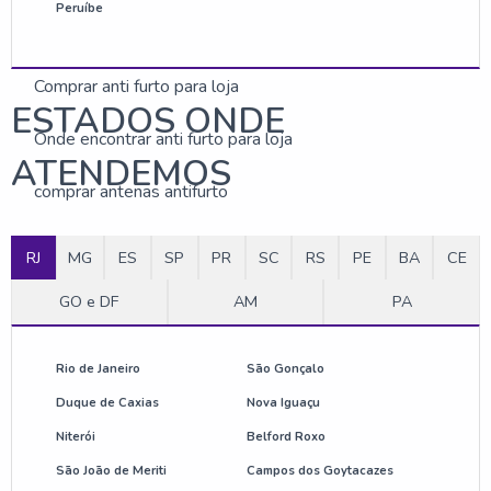
Peruíbe
Anti furto para loja preço
Comprar anti furto para loja
ESTADOS ONDE
Onde encontrar anti furto para loja
ATENDEMOS
comprar antenas antifurto
empresa de etiqueta antifurto
RJ
MG
ES
SP
PR
SC
RS
PE
BA
CE
preço de etiqueta de alarme
GO e DF
AM
PA
etiqueta rígida para loja
Rio de Janeiro
São Gonçalo
antena anti roubo preço
Duque de Caxias
Nova Iguaçu
Niterói
Belford Roxo
sistema anti roubo para lojas
São João de Meriti
Campos dos Goytacazes