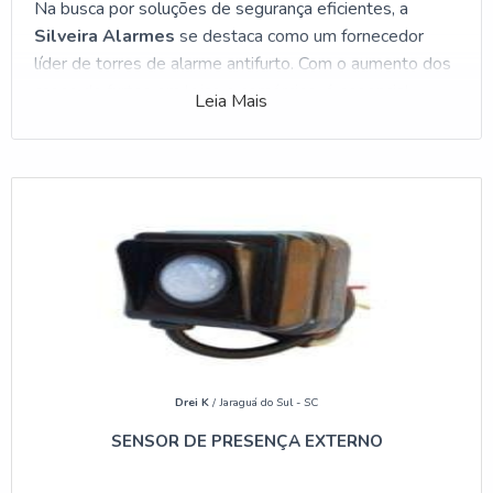
Na busca por soluções de segurança eficientes, a
Silveira Alarmes
se destaca como um fornecedor
líder de torres de alarme antifurto. Com o aumento dos
casos de furtos em lojas e comércios, é essencial
Leia Mais
contar com sistemas de segurança que ofereçam
proteção integral. A torre de alarme antifurto não
apenas detecta invasões, mas também atua como um
elemento dissuasor, reduzindo significativamente o
risco de perdas. Além disso, a utilização de tecnologias
avançadas garante uma resposta rápida e eficaz a
qualquer tentativa de roubo, assegurando a
tranquilidade dos proprietários de estabelecimentos
comerciais.
IMPORTÂNCIA DA SEGURANÇA EM
Drei K
/ Jaraguá do Sul - SC
LOJAS
SENSOR DE PRESENÇA EXTERNO
A segurança em lojas é crucial para a proteção de bens
e ativos. Com o aumento das atividades criminosas,