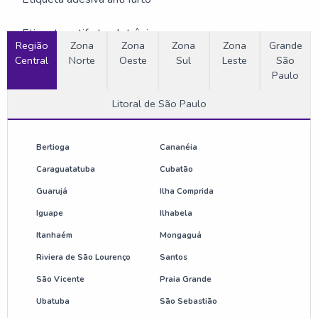
Etiqueta antifurto eletrônica
Região
Zona
Zona
Zona
Zona
Grande
Central
Norte
Oeste
Sul
Leste
São
Etiquetas rígidas antifurto
Paulo
Fornecedor de antena antifurto
Litoral de São Paulo
Fornecedor de torre de alarme antifurto
Bertioga
Cananéia
Onde comprar antena antifurto
Caraguatatuba
Cubatão
Guarujá
Ilha Comprida
Preço de etiqueta antifurto
Iguape
Ilhabela
Sensor de loja antifurto
Itanhaém
Mongaguá
Riviera de São Lourenço
Santos
Valor de antena antifurto
São Vicente
Praia Grande
Ubatuba
São Sebastião
Anti furto para loja