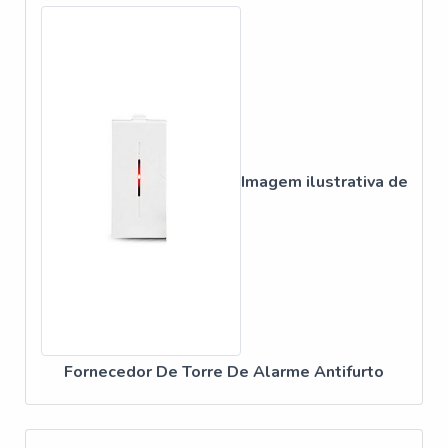
A fotocélula para refletor LED é uma solução eficiente
para o controle automático da iluminação externa. Este
dispositivo aciona o refletor apenas quando necessário,
garantindo economia de energia e aumentando a
durabilidade do equipamento. Em ambientes
comerciais, essa tecnologia é indispensável para manter
a segurança durante a noite.
Imagem ilustrativa de
SENSOR PARA ILUMINAÇÃO EFICIENTE
Os sensores para iluminação eficiente ajustam
automaticamente a intensidade da luz com base na
presença de pessoas e na iluminação natural disponível.
Isso não apenas contribui para a economia de energia,
mas também melhora a segurança, garantindo que
áreas importantes estejam sempre bem iluminadas.
Fornecedor De Torre De Alarme Antifurto
REGIÕES E ESTADOS