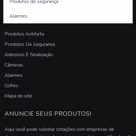
Produtos de segurança
Projeto de segurança eletrônica
Alarmes
PRODUTOS
Sistema de segurança SP
Produtos Antifurto
Empresa de segurança eletrônica sp
Produtos De Seguranca
Sistema de segurança empresarial
Adesivos E Sinalização
Câmeras
Sistema de vigilância eletrônica
Alarmes
Segurança eletrônica para condomínios
Cofres
Sistemas eletrônicos de segurança
Mapa do site
Segurança eletrônica
ANUNCIE SEUS PRODUTOS!
Alarme em comodato
Aqui você pode solicitar cotações com empresas de