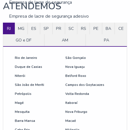
Empresa de lacre de segurança
ATENDEMOS
Empresa de lacre de segurança adesivo
RJ
MG
ES
SP
PR
SC
RS
PE
BA
CE
Etiquetas de segurança para equipamentos
GO e DF
AM
PA
Etiquetas de segurança para máquinas
Fornecedor de adesivos de segurança
Rio de Janeiro
São Gonçalo
Duque de Caxias
Nova Iguaçu
Fornecedor de etiquetas de segurança
Niterói
Belford Roxo
Fornecedor de lacre de segurança
São João de Meriti
Campos dos Goytacazes
Petrópolis
Volta Redonda
Lacre de segurança para equipamentos
Magé
Itaboraí
Mesquita
Nova Friburgo
Lacre de segurança para máquinas
Barra Mansa
Macaé
Placa de patrimônio para equipamentos
Cabo Frio
Nilópolis