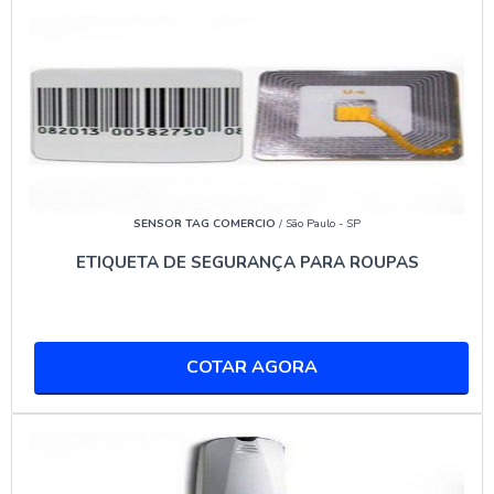
1016 NET
FUNCIONALIDADES DA CENTRAL DE
ALARME
A central de alarme monitorada Intelbras AMT 1016
NET é um dos produtos mais avançados disponíveis no
mercado. Com capacidade para gerenciar múltiplos
setores, ela suporta uma ampla gama de sensores,
SENSOR TAG COMERCIO
/ São Paulo - SP
incluindo sensores de movimento, abertura e sensores
de presença. A central pode ser configurada para enviar
ETIQUETA DE SEGURANÇA PARA ROUPAS
alertas via SMS ou notificação no aplicativo, garantindo
que o usuário seja informado de qualquer atividade
suspeita imediatamente.
COTAR AGORA
INTEGRAÇÃO COM APLICATIVOS
MÓVEIS
Uma das maiores vantagens do alarme intelbras com
aplicativo é sua capacidade de integração com