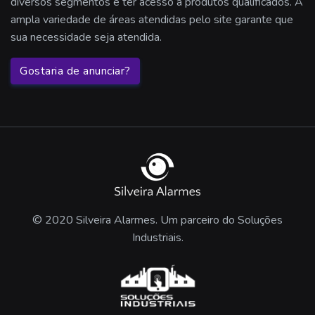
diversos segmentos e ter acesso a produtos qualificados. A
Comodato de alarme
ampla variedade de áreas atendidas pelo site garante que
sua necessidade seja atendida.
Sistema de segurança por assinatura
Gostaria de anunciar?
Comodato segurança condominio
Alarme com sensor de presença
Alarme residencial wifi
Central de alarme sem fio
Sensor alarme sem fio
© 2020 Silveira Alarmes. Um parceiro do Soluções
Industriais.
Alarme linha 8000
Alarme perimetral
Sensor de perimetro externo