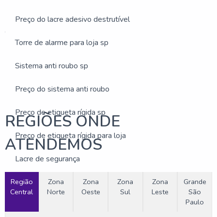
Preço do lacre adesivo destrutível
Estas imagens foram obtidas de bancos de imagens públicas
e disponível livremente na internet
Torre de alarme para loja sp
Buscas relacionadas:
Etiqueta de bloqueio de segurança
Sistema anti roubo
Sistema anti roubo sp
Etiqueta mini tag
Preço do sistema anti roubo
Preço de etiqueta rígida sp
REGIÕES ONDE
Preço de etiqueta rígida para loja
ATENDEMOS
Lacre de segurança
Região
Lacre de segurança personalizado
Zona
Zona
Zona
Zona
Grande
Central
Norte
Oeste
Sul
Leste
São
Paulo
Etiquetas de segurança