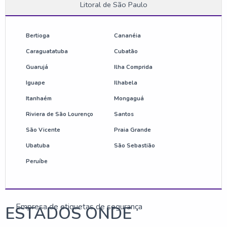
Litoral de São Paulo
Adesivos de segurança
Adesivos de segurança para máquinas
Bertioga
Cananéia
Caraguatatuba
Cubatão
Lacre de segurança numerado
Guarujá
Ilha Comprida
Iguape
Ilhabela
Etiquetas de advertência
Itanhaém
Mongaguá
Adesivos de alta performance
Riviera de São Lourenço
Santos
São Vicente
Praia Grande
Adesivos de segurança para equipamentos
Ubatuba
São Sebastião
Adesivos de segurança para máquinas agrícolas
Peruíbe
Empresa de adesivos de segurança
Empresa de etiquetas de segurança
ESTADOS ONDE